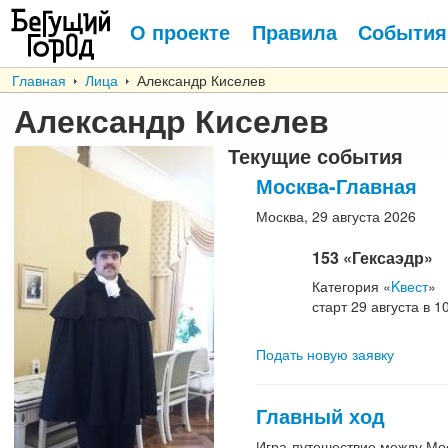
О проекте
Правила
События
Главная
Лица
Александр Киселев
Александр Киселев
Текущие события
Москва-Главная
Москва, 29
августа
2026
153
«Гексаэдр»
Категория
«
Kвест
»
старт
29
августа
в
10
Подать новую заявку
Главный ход
Игра-путешествие между Мо