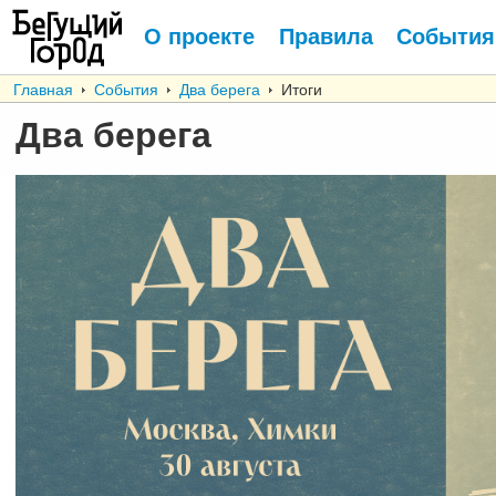
О проекте
Правила
События
Главная
События
Два берега
Итоги
Два берега