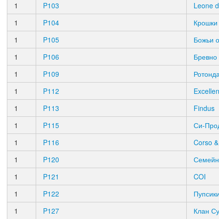
1
P103
Leone d
1
P104
Крошки
1
P105
Божьи 
1
P106
Бревно
1
P109
Ротонд
1
P112
Excellen
1
P113
Findus
1
P115
Си-Про
1
P116
Corso &
1
P120
Семейн
1
P121
COI
1
P122
Пупсик
1
P127
Клан С