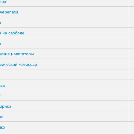
кра!
 черепаха
а
а на свободе
и
нские навигаторы
мический комиссар
ва
!
мрики
хи
ко