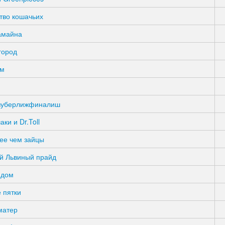
тво кошачьих
амайна
город
ам
зуберлижфиналиш
аки и Dr.Toll
ее чем зайцы
й Львиный прайд
 дом
 пятки
матер