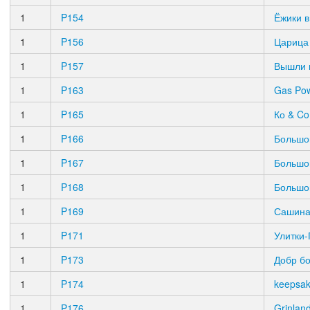
1
P154
Ёжики в
1
P156
Царица
1
P157
Вышли 
1
P163
Gas Pow
1
P165
Ко & Co
1
P166
Большо
1
P167
Большо
1
P168
Большо
1
P169
Сашина
1
P171
Улитки
1
P173
Добр б
1
P174
keepsa
1
P176
Grinlan