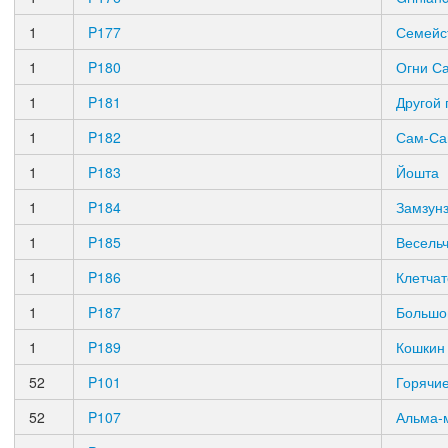
1
P177
Семейс
1
P180
Огни С
1
P181
Другой 
1
P182
Сам-С
1
P183
Йошта
1
P184
Замзун
1
P185
Весельч
1
P186
Клетчат
1
P187
Большо
1
P189
Кошкин
52
P101
Горячие
52
P107
Альма-