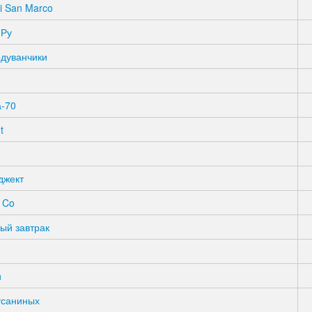
i San Marco
 Ру
одуванчики
а-70
t
джект
 Co
ый завтрак
и
усаниных