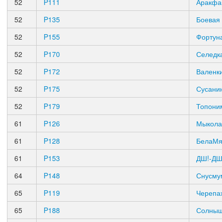
52
P111
Аракфа
52
P135
Боевая
52
P155
Фортун
52
P170
Селедк
52
P172
Валенк
52
P175
Сусани
52
P179
Топони
61
P126
Мыкола
61
P128
БелаМя
61
P153
ДШ!-ДШ
64
P148
Снусму
65
P119
Черепа
65
P188
Солныш