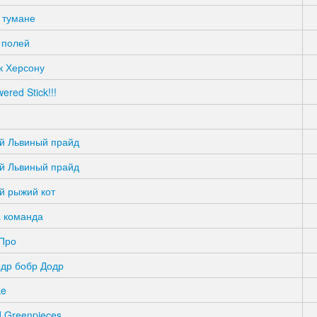
 тумане
 полей
к Херсону
ered Stick!!!
й Львиный прайд
й Львиный прайд
й рыжий кот
 команда
-Про
одр бобр Додр
ke
d Greenpieces