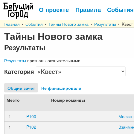
О проекте
Правила
События
Главная
События
Тайны Нового замка
Результаты
Kвест
Тайны Нового замка
Результаты
Результаты
признаны окончательными.
Категория
Общий зачет
Не финишировали
Место
Номер команды
1
P100
Москит
1
P102
Взаимн