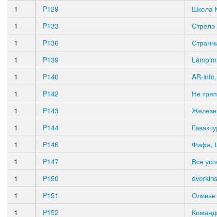
1
P129
Школа 
1
P133
Стрела
1
P136
Странн
1
P139
Lämpim
1
P140
AR-info.
1
P142
Не тряп
1
P143
Железн
1
P144
Гавакчу
1
P146
Фифа, 
1
P147
Все усп
1
P150
dvorkin
1
P151
Оливье
1
P152
Команд