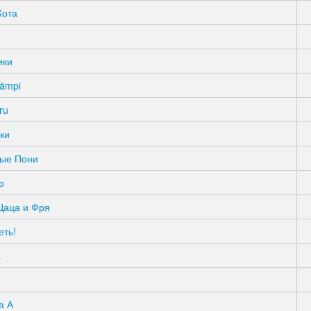
Кота
ики
ämpi
ru
ки
ые Пони
р
Цаца и Фря
еть!
s
а А