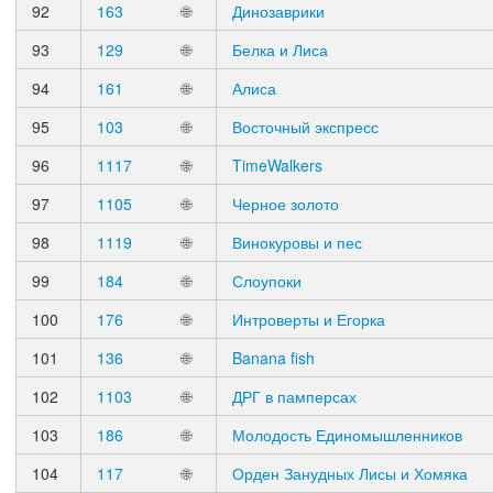
92
163
🌐
Динозаврики
93
129
🌐
Белка и Лиса
94
161
🌐
Алиса
95
103
🌐
Восточный экспресс
96
1117
🌐
TimeWalkers
97
1105
🌐
Черное золото
98
1119
🌐
Винокуровы и пес
99
184
🌐
Слоупоки
100
176
🌐
Интроверты и Егорка
101
136
🌐
Banana fish
102
1103
🌐
ДРГ в памперсах
103
186
🌐
Молодость Единомышленников
104
117
🌐
Орден Занудных Лисы и Хомяка