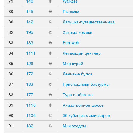
79
146
🌐
Walkers
80
145
🌐
Пырзики
80
142
🌐
Лягушка-путешественница
82
195
🌐
Хитрые хомяки
83
133
🌐
Fernweh
84
1111
🌐
Летающий центнер
85
126
🌐
Мир курий
86
172
🌐
Ленивые булки
87
183
🌐
Приспешники бастурмы
88
177
🌐
Туда и обратно
89
1116
🌐
Анизотропное шоссе
90
1106
🌐
36 кубинских эмиссаров
91
132
🌐
Мимоходом