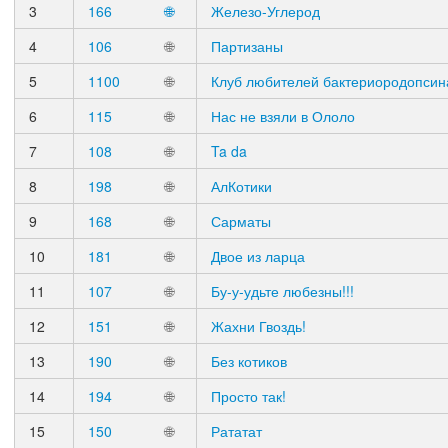
3
166
🌐
Железо-Углерод
4
106
🌐
Партизаны
5
1100
🌐
Клуб любителей бактериородопсин
6
115
🌐
Нас не взяли в Ололо
7
108
🌐
Ta da
8
198
🌐
АлКотики
9
168
🌐
Сарматы
10
181
🌐
Двое из ларца
11
107
🌐
Бу-у-удьте любезны!!!
12
151
🌐
Жахни Гвоздь!
13
190
🌐
Без котиков
14
194
🌐
Просто так!
15
150
🌐
Рататат