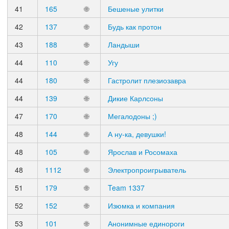
41
165
🌐
Бешеные улитки
42
137
🌐
Будь как протон
43
188
🌐
Ландыши
44
110
🌐
Угу
44
180
🌐
Гастролит плезиозавра
44
139
🌐
Дикие Карлсоны
47
170
🌐
Мегалодоны ;)
48
144
🌐
А ну-ка, девушки!
48
105
🌐
Ярослав и Росомаха
48
1112
🌐
Электропроигрыватель
51
179
🌐
Team 1337
52
152
🌐
Изюмка и компания
53
101
🌐
Анонимные единороги