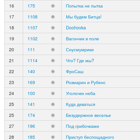
16
175
🌐
Попытка не пытка
17
1108
🌐
Мы будем Битца!
18
1107
🌐
Doohovka
19
1102
🌐
Вагончик в поле
20
111
🌐
Снусмумрики
21
1114
🌐
Что? Где мы?
22
140
🌐
ФроСаш
23
169
🌐
Розмарин и Рубенс
24
100
🌐
Уголочек неба
25
141
🌐
Куда деваться
25
174
🌐
Безудержное веселье
27
196
🌐
Под грибочками
28
185
🌐
Приступ беспощадного