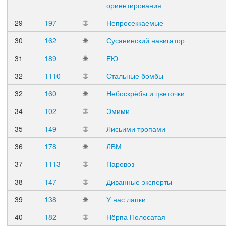
ориентирования
29
197
🌐
Непросеккаемые
30
162
🌐
Сусанинский навигатор
31
189
🌐
ЕЮ
32
1110
🌐
Стальные бомбы
32
160
🌐
Небоскрёбы и цветочки
34
102
🌐
Эмими
35
149
🌐
Лисьими тропами
36
178
🌐
ЛВМ
37
1113
🌐
Паровоз
38
147
🌐
Диванные эксперты
39
138
🌐
У нас лапки
40
182
🌐
Нёрпа Полосатая