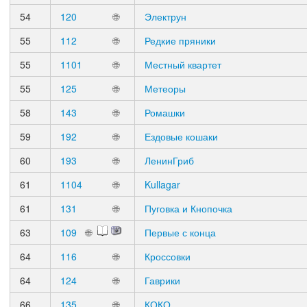
54
120
🌐
Электрун
55
112
🌐
Редкие пряники
55
1101
🌐
Местный квартет
55
125
🌐
Метеоры
58
143
🌐
Ромашки
59
192
🌐
Ездовые кошаки
60
193
🌐
ЛенинГриб
61
1104
🌐
Kullagar
61
131
🌐
Пуговка и Кнопочка
63
109
🌐
Первые с конца
64
116
🌐
Кроссовки
64
124
🌐
Гаврики
66
135
🌐
КОКО