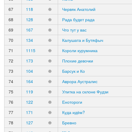
67
118
🌐
Червяк Анатолий
68
128
🌐
Рада будет рада
69
167
🌐
Что тут у вас
70
134
🌐
Калушата и Бутяфыч
71
1115
🌐
Короли курумника
72
173
🌐
Плохие девочки
73
104
🌐
Барсук и Ко
74
164
🌐
Аврора Аустралис
75
119
🌐
Улитка на склоне Фудзи
76
122
🌐
Енотороги
77
171
🌐
Куда идём?
78
127
🌐
Бревно