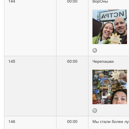
144
00:00
ВорОны
145
00:00
Черепашки
146
00:00
Мы стали более л