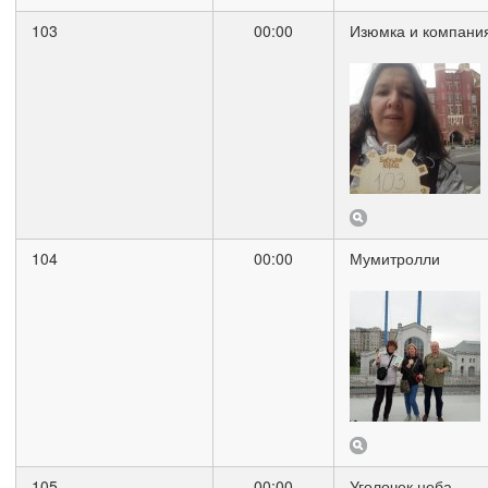
103
00:00
Изюмка и компани
104
00:00
Мумитролли
105
00:00
Уголочек неба