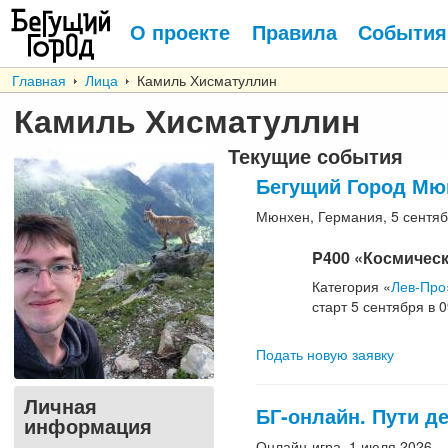
О проекте
Правила
События
Главная
Лица
Камиль Хисматуллин
Камиль Хисматуллин
Текущие события
Бегущий Город Мю
Мюнхен, Германия, 5
сентя
P400
«Космичес
Категория
«
Лев-Про
старт
5
сентября
в
0
Подать новую заявку
Личная
БГ-онлайн. Пути д
информация
Онлайн-игра, 1
июля
2026