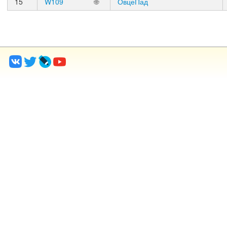
15
W109
🌐
ОвцеПад