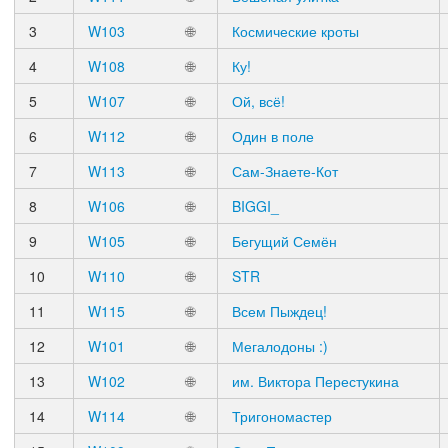
3
W103
🌐
Космические кроты
4
W108
🌐
Ку!
5
W107
🌐
Ой, всё!
6
W112
🌐
Один в поле
7
W113
🌐
Сам-Знаете-Кот
8
W106
🌐
BIGGI_
9
W105
🌐
Бегущий Семён
10
W110
🌐
STR
11
W115
🌐
Всем Пыждец!
12
W101
🌐
Мегалодоны :)
13
W102
🌐
им. Виктора Перестукина
14
W114
🌐
Тригономастер