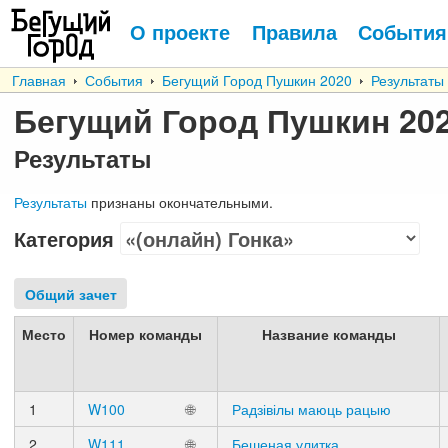
О проекте
Правила
События
Главная
События
Бегущий Город Пушкин 2020
Результаты
Бегущий Город Пушкин 20
Результаты
Результаты
признаны окончательными.
Категория
Общий зачет
Место
Номер команды
Название команды
1
W100
🌐
Радзівілы маюць рацыю
2
W111
🌐
Бешеная улитка