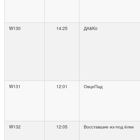
W130
14:25
ДА&Ko
W131
12:01
ОвцеПад
W132
12:05
Восставшие из-под ёлки