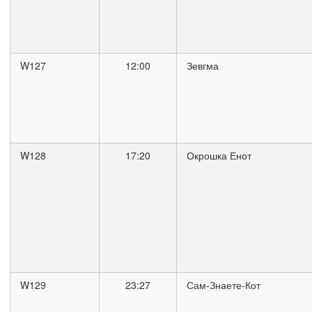
W127
12:00
Зевгма
W128
17:20
Окрошка Енот
W129
23:27
Сам-Знаете-Кот