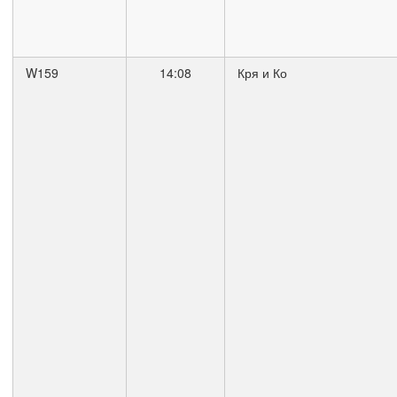
W159
14:08
Кря и Ко