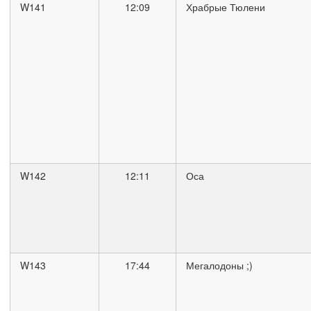
W141
12:09
Храбрые Тюлени
W142
12:11
Оса
W143
17:44
Мегалодоны ;)