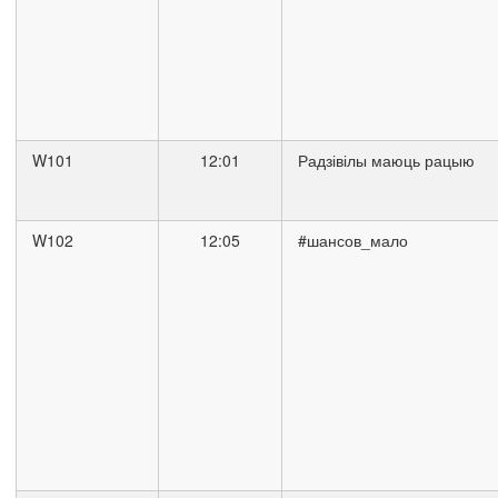
W101
12:01
Радзівілы маюць рацыю
W102
12:05
#шансов_мало