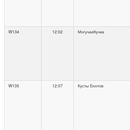
W134
12:02
МогучаяКучка
W135
12:07
Кусты Енотов