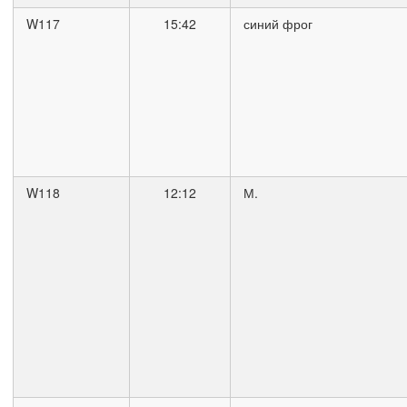
W117
15:42
синий фрог
W118
12:12
М.