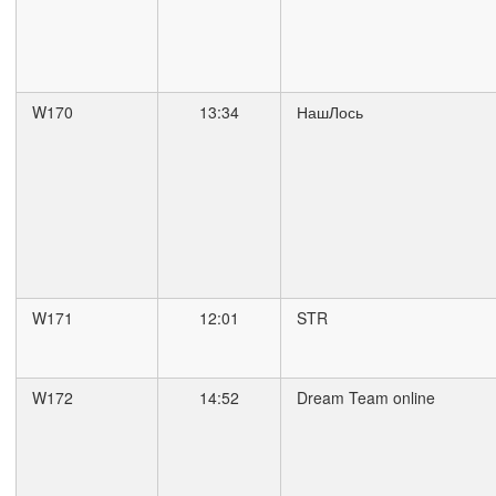
W170
13:34
НашЛось
W171
12:01
STR
W172
14:52
Dream Team online