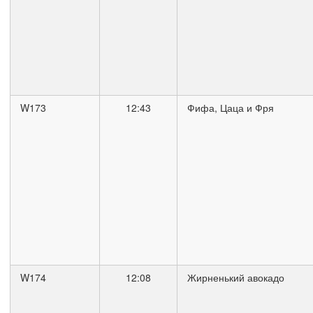
W173
12:43
Фифа, Цаца и Фря
W174
12:08
Жирненький авокадо