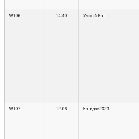
W106
14:40
Умный Кот
W107
12:06
Котидзе2023