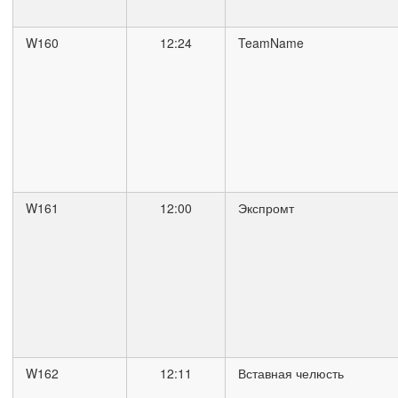
W160
12:24
TeamName
W161
12:00
Экспромт
W162
12:11
Вставная челюсть