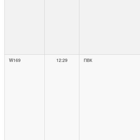
W169
12:29
ПВК