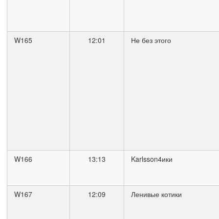
W165
12:01
Не без этого
W166
13:13
Karlsson4ики
W167
12:09
Ленивые котики