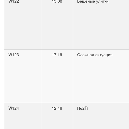
W122
15:08
Бешеные улитки
W123
17:19
Сложная ситуация
W124
12:48
Не2Pi