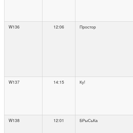
W136
12:06
Простор
W137
14:15
Ку!
W138
12:01
БРыСьКа