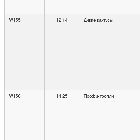
W155
12:14
Дикие кактусы
W156
14:25
Профи-тролли