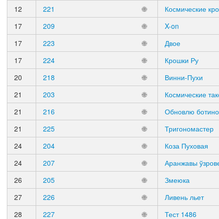
12
221
🌐
Космические кр
17
209
🌐
X-on
17
223
🌐
Двое
17
224
🌐
Крошки Ру
20
218
🌐
Винни-Пухи
21
203
🌐
Космические так
21
216
🌐
Обновлю ботино
21
225
🌐
Тригономастер
24
204
🌐
Коза Пуховая
24
207
🌐
Аранжавы ўзров
26
205
🌐
Змеюка
27
226
🌐
Ливень льет
28
227
🌐
Тест 1486