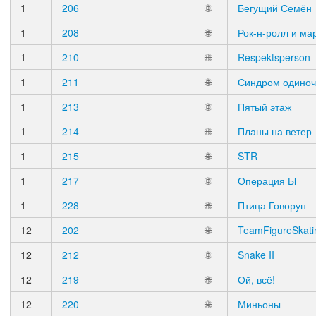
1
206
🌐
Бегущий Семён
1
208
🌐
Рок-н-ролл и м
1
210
🌐
Respektsperson
1
211
🌐
Синдром одиноч
1
213
🌐
Пятый этаж
1
214
🌐
Планы на ветер
1
215
🌐
STR
1
217
🌐
Операция Ы
1
228
🌐
Птица Говорун
12
202
🌐
TeamFigureSkati
12
212
🌐
Snake II
12
219
🌐
Ой, всё!
12
220
🌐
Миньоны