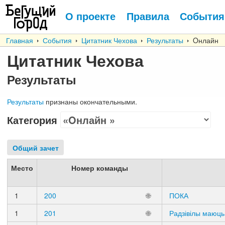
О проекте
Правила
События
Главная
События
Цитатник Чехова
Результаты
Oнлайн
Цитатник Чехова
Результаты
Результаты
признаны окончательными.
Категория
Общий зачет
Место
Номер команды
1
200
🌐
ПОКА
1
201
🌐
Радзівілы маюц