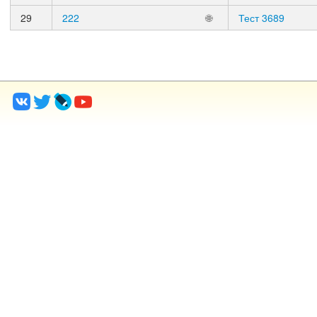
29
222
🌐
Тест 3689