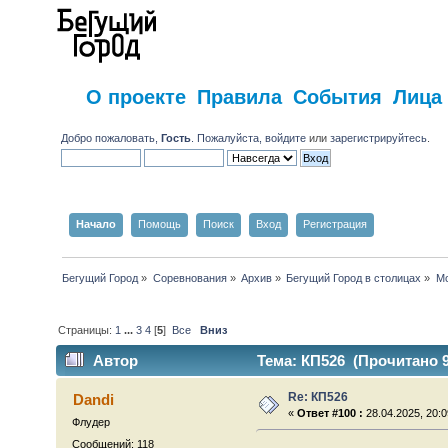
О проекте
Правила
События
Лица
Добро пожаловать,
Гость
. Пожалуйста,
войдите
или
зарегистрируйтесь
.
Начало
Помощь
Поиск
Вход
Регистрация
Бегущий Город
»
Соревнования
»
Архив
»
Бегущий Город в столицах
»
Мо
Страницы:
1
...
3
4
[
5
]
Все
Вниз
Автор
Тема: КП526 (Прочитано 9
Re: КП526
Dandi
«
Ответ #100 :
28.04.2025, 20:0
Флудер
Сообщений: 118