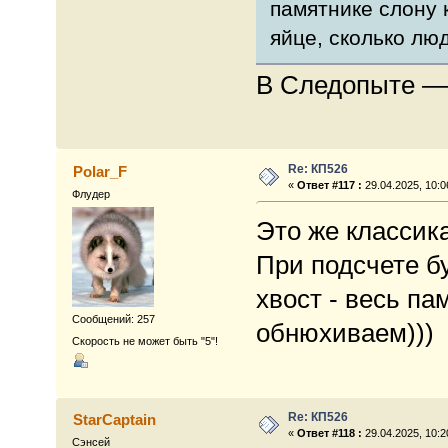
памятнике слону 
яйце, сколько люд
В Следопыте — 
Re: КП526
Polar_F
«
Ответ #117 :
29.04.2025, 10:0
Флудер
Это же классик
При подсчете бу
хвост - весь па
Сообщений: 257
обнюхиваем)))
Скорость не может быть "5"!
Re: КП526
StarCaptain
«
Ответ #118 :
29.04.2025, 10:2
Сэнсей