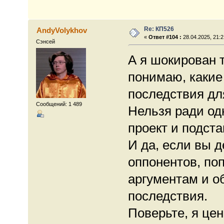
Re: КП526
AndyVolykhov
«
Ответ #104 :
28.04.2025, 21:2
Сэнсей
А я шокирован 
понимаю, какие 
последствия дл
Сообщений: 1 489
Нельзя ради од
проект и подста
И да, если вы 
оппонентов, по
аргументам и о
последствия.
Поверьте, я це