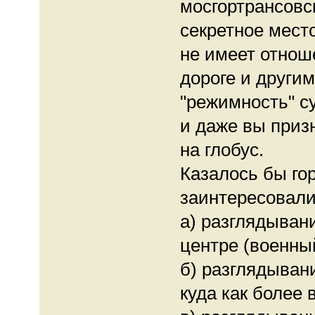
мосгортрансовск
секретное место
не имеет отнош
дороге и другим
"режимность" с
и даже вы призн
на глобус.
Казалось бы го
заинтересовали
а) разглядыван
центре (военны
б) разглядыван
куда как более