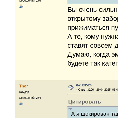
Сообщений: 176
Вы очень сильн
открытому забо
прижиматься пу
А те, кому нужн
ставят совсем 
Думаю, когда эм
будете так кате
Re: КП526
Thor
«
Ответ #106 :
29.04.2025, 03:4
Флудер
Сообщений: 284
Цитировать
А я шокирован та