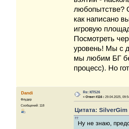
любопытстве? О
как написано в
игровую площад
Посмотреть чер
уровень! Мы с д
мы любим БГ бе
процесс). Но го
Re: КП526
Dandi
«
Ответ #116 :
29.04.2025, 09:5
Флудер
Сообщений: 118
Цитата: SilverGim 
Ну не знаю, предс