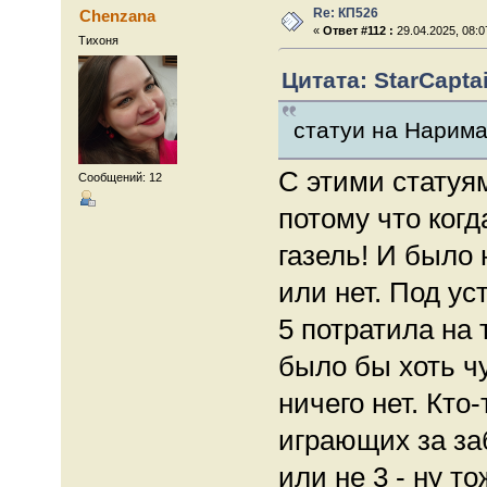
Re: КП526
Chenzana
«
Ответ #112 :
29.04.2025, 08:0
Тихоня
Цитата: StarCaptai
статуи на Нарим
С этими статуям
Сообщений: 12
потому что ког
газель! И было 
или нет. Под у
5 потратила на 
было бы хоть ч
ничего нет. Кто
играющих за заб
или не 3 - ну т