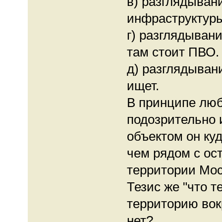
в) разглядыван
инфраструктур
г) разглядывани
там стоит ПВО.
д) разглядывани
ищет.
В принципе лю
подозрительно
объектом он ку
чем рядом с ос
территории Мос
Тезис же "что 
территорию вокр
нет?