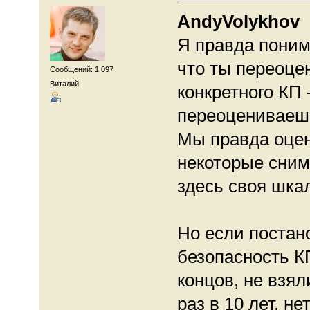
AndyVolykhov
Я правда поним
что ты переоце
Сообщений: 1 097
Виталий
конкретного КП 
переоцениваешь
Мы правда оцен
некоторые сним
здесь своя шкал
Но если постан
безопасность КП
концов, не взял
раз в 10 лет, н