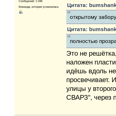
Сообщений: 1 046
Цитата: bumshanka
Команда, которая усомнилась
открытому забору
Цитата: bumshanka
полностью прозр
Это не решётка,
наложен пласти
идёшь вдоль нег
просвечивает. И
улицы у второг
СВАРЗ", через п