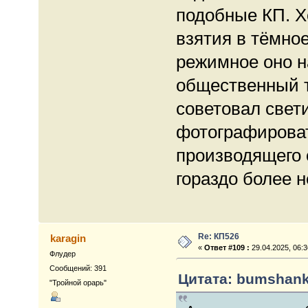
подобные КП. Х
взятия в тёмно
режимное оно н
общественный т
советовал свет
фотографироват
производящего 
гораздо более 
Re: КП526
karagin
«
Ответ #109 :
29.04.2025, 06:3
Флудер
Сообщений: 391
Цитата: bumshanka
"Тройной орарь"