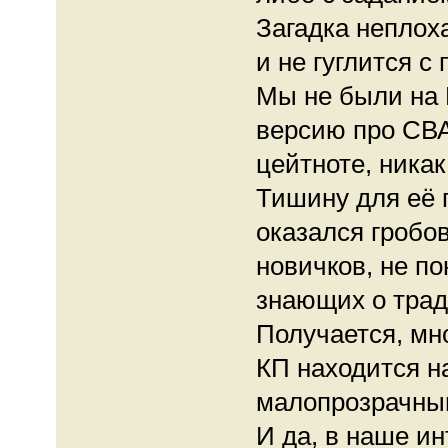
Загадка неплох
и не гуглится с
Мы не были на
версию про СВАР
цейтноте, ника
Тишину для её п
оказался гробо
новичков, не по
знающих о тра
Получается, мно
КП находится н
малопрозрачны
И да, в наше и