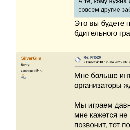
А те, кому нужна
совсем другие за
Это вы будете 
бдительного гр
Re: КП526
SilverGim
«
Ответ #110 :
29.04.2025, 06:5
Болтун
Сообщений: 52
Мне больше инт
организаторы ж
Мы играем давно
мне кажется не 
позвонит, тот п