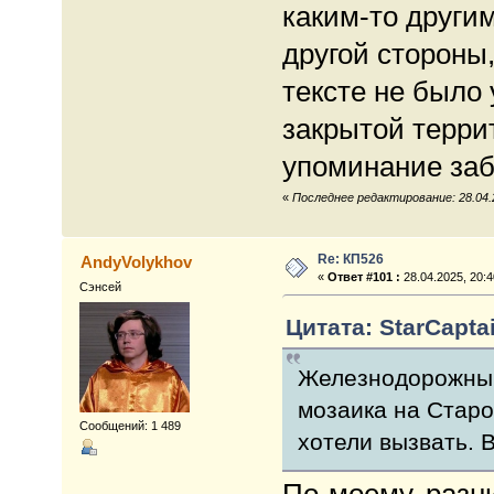
каким-то другим,
другой стороны,
тексте не было 
закрытой терри
упоминание забо
«
Последнее редактирование: 28.04.2
Re: КП526
AndyVolykhov
«
Ответ #101 :
28.04.2025, 20:4
Сэнсей
Цитата: StarCaptai
Железнодорожный
мозаика на Стар
Сообщений: 1 489
хотели вызвать. 