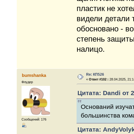
пластик не хот
видели детали т
обосновано - во
степень защиты
налицо.
Re: КП526
bumshanka
«
Ответ #102 :
28.04.2025, 21:1
Флудер
Цитата: Dandi от 2
Оснований изучат
большинства ком
Сообщений: 176
Цитата: AndyVolyk