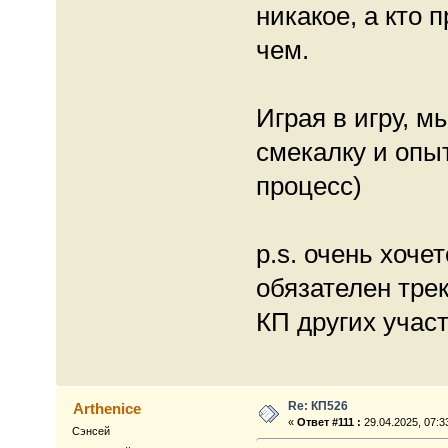
никакое, а кто 
чем.
Играя в игру, м
смекалку и опы
процесс)
p.s. очень хоче
обязателен трек
КП других учас
Re: КП526
Arthenice
«
Ответ #111 :
29.04.2025, 07:3
Сэнсей