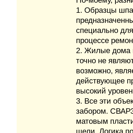
По-моему, разн
1. Образцы шпал
предназначенны
специально для
процессе ремонт
2. Жилые дома 
точно не являю
возможно, являе
действующее пр
высокий уровен
3. Все эти объ
забором. СВАРЗ
матовым пласти
щели. Логика п