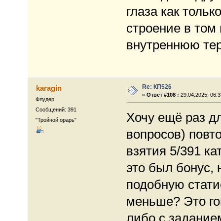
глаза как толь
строение в том
внутреннюю те
Re: КП526
karagin
«
Ответ #108 :
29.04.2025, 06:3
Флудер
Сообщений: 391
Хочу ещё раз д
"Тройной орарь"
вопросов) повто
взятия 5/391 ка
это был бонус, 
подобную стати
меньше? Это гов
либо с заданием