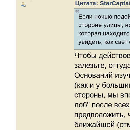
Цитата: StarCaptai
Если ночью подой
стороне улицы, н
которая находитс
увидеть, как свет
Чтобы действов
залезьте, оттуд
Оснований изуч
(как и у больши
стороны, мы вп
лоб" после все
предположить, 
ближайшей (отм