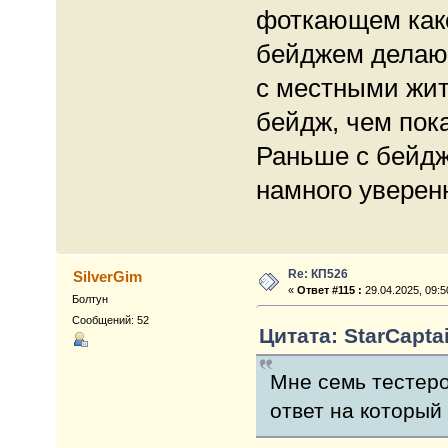
фоткающем како
бейджем делающ
с местными жит
бейдж, чем пок
Раньше с бейдж
намного уверен
Re: КП526
SilverGim
«
Ответ #115 :
29.04.2025, 09:5
Болтун
Сообщений: 52
Цитата: StarCaptai
Мне семь тестеро
ответ на который 