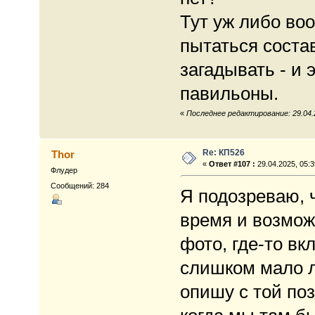
Тут уж либо во
пытаться состав
загадывать - и 
павильоны.
«
Последнее редактирование: 29.04.2
Re: КП526
Thor
«
Ответ #107 :
29.04.2025, 05:3
Флудер
Сообщений: 284
Я подозреваю, 
время и возможн
фото, где-то вк
слишком мало л
опишу с той поз