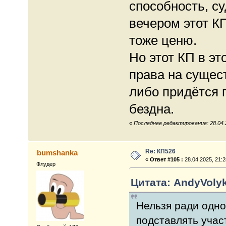
способность, с
вечером этот КП
тоже ценю.
Но этот КП в эт
права на сущес
либо придётся 
бездна.
«
Последнее редактирование: 28.04.2
Re: КП526
bumshanka
«
Ответ #105 :
28.04.2025, 21:2
Флудер
Цитата: AndyVolyk
Нельзя ради одно
подставлять учас