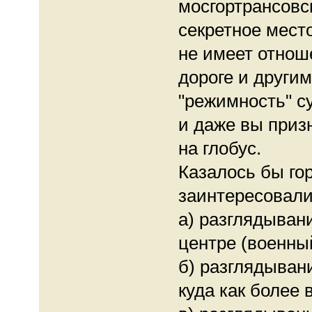
мосгортрансовск
секретное место
не имеет отнош
дороге и другим
"режимность" с
и даже вы призн
на глобус.
Казалось бы го
заинтересовали
а) разглядыван
центре (военны
б) разглядыван
куда как более