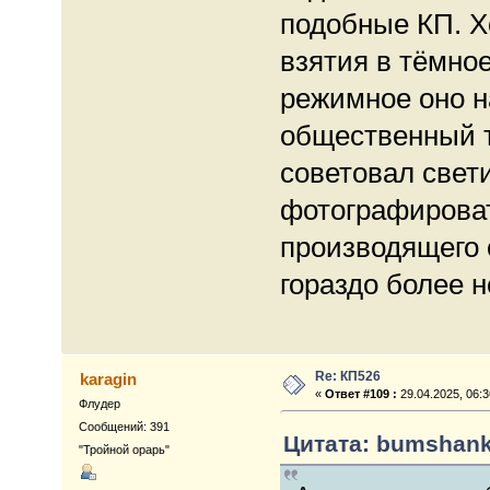
подобные КП. Х
взятия в тёмно
режимное оно н
общественный т
советовал свет
фотографироват
производящего 
гораздо более 
Re: КП526
karagin
«
Ответ #109 :
29.04.2025, 06:3
Флудер
Сообщений: 391
Цитата: bumshanka
"Тройной орарь"