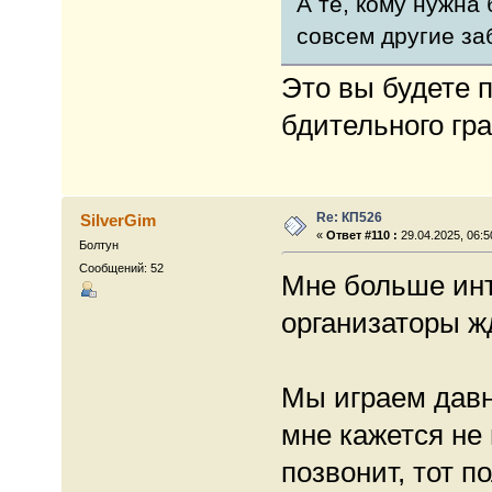
А те, кому нужна
совсем другие за
Это вы будете 
бдительного гр
Re: КП526
SilverGim
«
Ответ #110 :
29.04.2025, 06:5
Болтун
Сообщений: 52
Мне больше инт
организаторы ж
Мы играем давно
мне кажется не 
позвонит, тот п