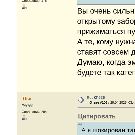
Сообщений: 176
Вы очень сильн
открытому забо
прижиматься пу
А те, кому нужн
ставят совсем 
Думаю, когда эм
будете так кате
Re: КП526
Thor
«
Ответ #106 :
29.04.2025, 03:4
Флудер
Сообщений: 284
Цитировать
А я шокирован та