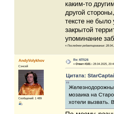
каким-то другим,
другой стороны,
тексте не было 
закрытой терри
упоминание забо
«
Последнее редактирование: 28.04.2
Re: КП526
AndyVolykhov
«
Ответ #101 :
28.04.2025, 20:4
Сэнсей
Цитата: StarCaptai
Железнодорожный
мозаика на Стар
Сообщений: 1 489
хотели вызвать. 