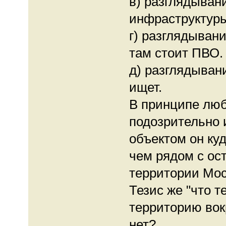
в) разглядыван
инфраструктур
г) разглядывани
там стоит ПВО.
д) разглядывани
ищет.
В принципе лю
подозрительно
объектом он ку
чем рядом с ос
территории Мос
Тезис же "что 
территорию вокр
нет?