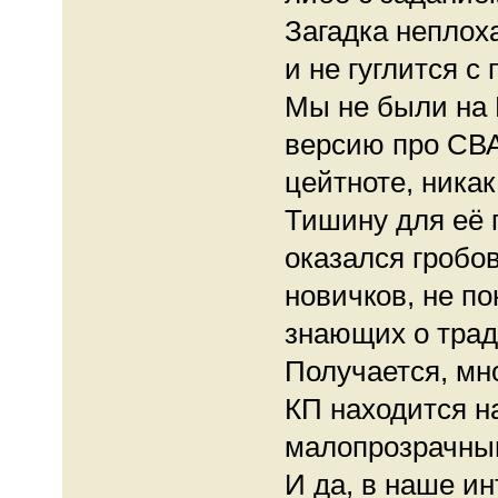
Загадка неплох
и не гуглится с
Мы не были на
версию про СВАР
цейтноте, ника
Тишину для её п
оказался гробо
новичков, не по
знающих о тра
Получается, мно
КП находится н
малопрозрачны
И да, в наше и