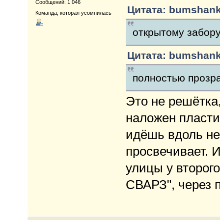
Сообщений: 1 046
Цитата: bumshanka
Команда, которая усомнилась
открытому забору
Цитата: bumshanka
полностью прозр
Это не решётка,
наложен пласти
идёшь вдоль нег
просвечивает. И
улицы у второг
СВАРЗ", через п