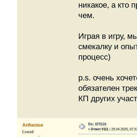
никакое, а кто 
чем.
Играя в игру, м
смекалку и опы
процесс)
p.s. очень хоче
обязателен трек
КП других учас
Re: КП526
Arthenice
«
Ответ #111 :
29.04.2025, 07:3
Сэнсей