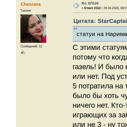
Re: КП526
Chenzana
«
Ответ #112 :
29.04.2025, 08:0
Тихоня
Цитата: StarCaptai
статуи на Нарим
С этими статуям
Сообщений: 12
потому что ког
газель! И было 
или нет. Под у
5 потратила на 
было бы хоть ч
ничего нет. Кто
играющих за заб
или не 3 - ну т