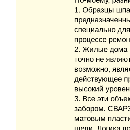
По-моему, разн
1. Образцы шпал
предназначенны
специально для
процессе ремонт
2. Жилые дома 
точно не являю
возможно, являе
действующее пр
высокий уровен
3. Все эти объ
забором. СВАРЗ
матовым пласти
щели. Логика п