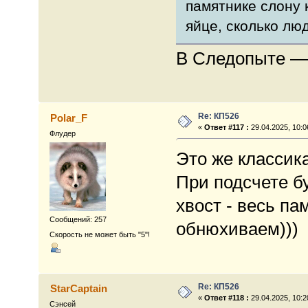
памятнике слону 
яйце, сколько люд
В Следопыте — 
Re: КП526
Polar_F
«
Ответ #117 :
29.04.2025, 10:0
Флудер
Это же классик
При подсчете бу
хвост - весь па
Сообщений: 257
обнюхиваем)))
Скорость не может быть "5"!
Re: КП526
StarCaptain
«
Ответ #118 :
29.04.2025, 10:2
Сэнсей