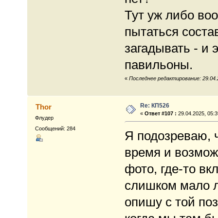
Тут уж либо во
пытаться состав
загадывать - и 
павильоны.
«
Последнее редактирование: 29.04.2
Re: КП526
Thor
«
Ответ #107 :
29.04.2025, 05:3
Флудер
Сообщений: 284
Я подозреваю, 
время и возможн
фото, где-то вк
слишком мало л
опишу с той поз