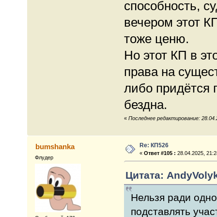
способность, с
вечером этот КП
тоже ценю.
Но этот КП в эт
права на сущес
либо придётся 
бездна.
«
Последнее редактирование: 28.04.2
Re: КП526
bumshanka
«
Ответ #105 :
28.04.2025, 21:2
Флудер
Цитата: AndyVolyk
Нельзя ради одно
подставлять учас