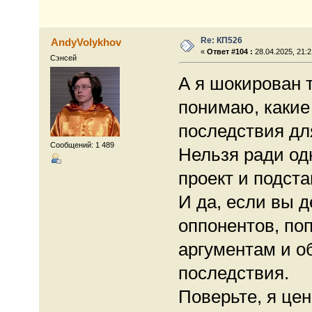
Re: КП526
AndyVolykhov
«
Ответ #104 :
28.04.2025, 21:2
Сэнсей
А я шокирован 
понимаю, какие 
последствия дл
Сообщений: 1 489
Нельзя ради од
проект и подста
И да, если вы 
оппонентов, по
аргументам и о
последствия.
Поверьте, я це