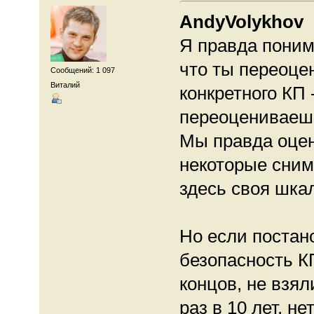
AndyVolykhov
Я правда поним
что ты переоце
Сообщений: 1 097
Виталий
конкретного КП 
переоцениваешь
Мы правда оцен
некоторые сним
здесь своя шкал
Но если постан
безопасность КП
концов, не взял
раз в 10 лет, н