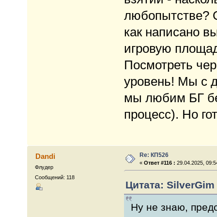
любопытстве? О
как написано в
игровую площад
Посмотреть чер
уровень! Мы с д
мы любим БГ бе
процесс). Но го
Re: КП526
Dandi
«
Ответ #116 :
29.04.2025, 09:5
Флудер
Сообщений: 118
Цитата: SilverGim 
Ну не знаю, предс