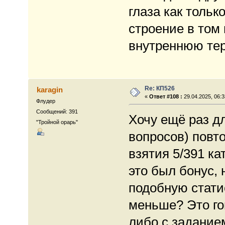
глаза как толь
строение в том
внутреннюю те
Re: КП526
karagin
«
Ответ #108 :
29.04.2025, 06:3
Флудер
Сообщений: 391
Хочу ещё раз д
"Тройной орарь"
вопросов) повто
взятия 5/391 ка
это был бонус, 
подобную стати
меньше? Это гов
либо с заданием