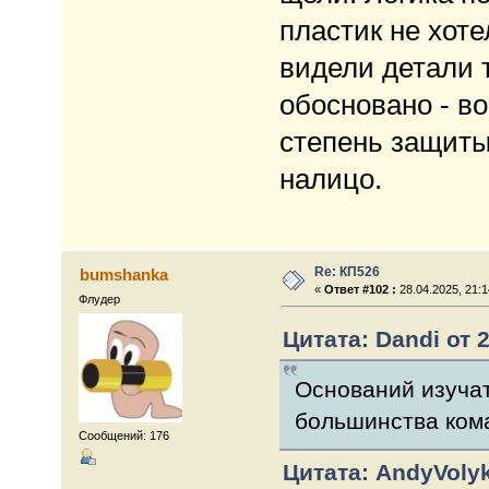
пластик не хот
видели детали т
обосновано - во
степень защиты
налицо.
Re: КП526
bumshanka
«
Ответ #102 :
28.04.2025, 21:1
Флудер
Цитата: Dandi от 2
Оснований изучат
большинства ком
Сообщений: 176
Цитата: AndyVolyk