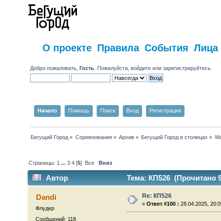
О проекте
Правила
События
Лица
Добро пожаловать,
Гость
. Пожалуйста,
войдите
или
зарегистрируйтесь
.
Начало
Помощь
Поиск
Вход
Регистрация
Бегущий Город
»
Соревнования
»
Архив
»
Бегущий Город в столицах
»
Мо
Страницы:
1
...
3
4
[
5
]
Все
Вниз
Автор
Тема: КП526 (Прочитано 9
Re: КП526
Dandi
«
Ответ #100 :
28.04.2025, 20:0
Флудер
Сообщений: 118