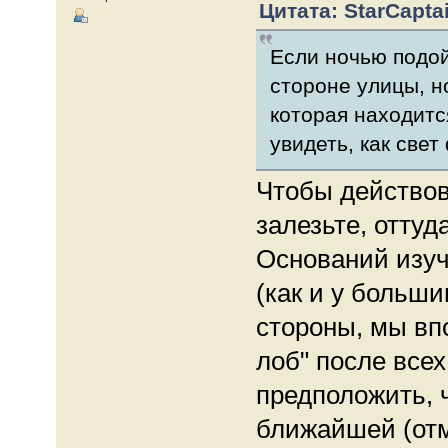
Цитата: StarCaptai
Если ночью подой
стороне улицы, н
которая находитс
увидеть, как свет
Чтобы действов
залезьте, оттуд
Оснований изуч
(как и у больши
стороны, мы вп
лоб" после все
предположить, 
ближайшей (отм