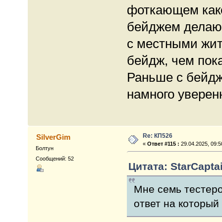
фоткающем како
бейджем делающ
с местными жит
бейдж, чем пок
Раньше с бейдж
намного уверен
Re: КП526
SilverGim
«
Ответ #115 :
29.04.2025, 09:5
Болтун
Сообщений: 52
Цитата: StarCaptai
Мне семь тестеро
ответ на который 