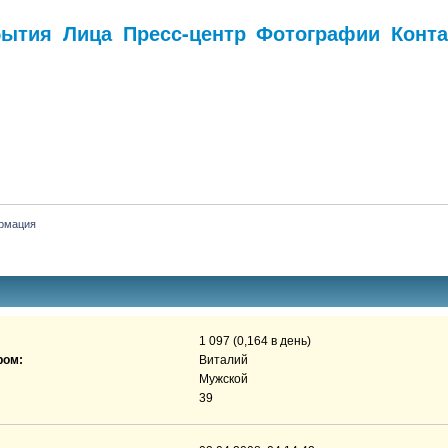
бытия
Лица
Пресс-центр
Фотографии
Конт
.
рмация
1 097 (0,164 в день)
ром:
Виталий
Мужской
39