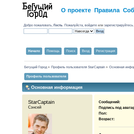
О проекте
Правила
Со
Добро пожаловать,
Гость
. Пожалуйста,
войдите
или
зарегистрируйтесь
Начало
Помощь
Поиск
Вход
Регистрация
Бегущий Город
»
Профиль пользователя StarCaptain
»
Основная инфо
Профиль пользователя
Основная информация
StarCaptain 
Сообщений:
Сэнсей
Подпись под авата
Пол:
Возраст: