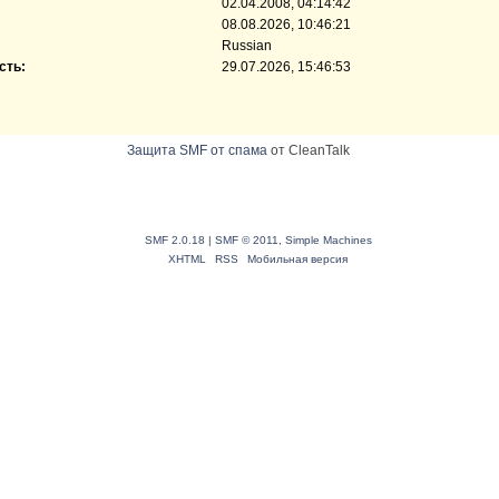
02.04.2008, 04:14:42
08.08.2026, 10:46:21
Russian
сть:
29.07.2026, 15:46:53
Защита SMF от спама
от CleanTalk
SMF 2.0.18
|
SMF © 2011
,
Simple Machines
XHTML
RSS
Мобильная версия