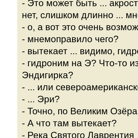
- Это может быть ... акрости
нет, слишком длинно ... м
- о, а вот это очень возмо
- мнемоправило чего?
- вытекает ... видимо, гид
- гидроним на Э? Что-то и
Эндигирка?
- ... или североамерикан
- ... Эри?
- Точно, по Великим Озёра
- А что там вытекает?
- Река Святого Лаврентия