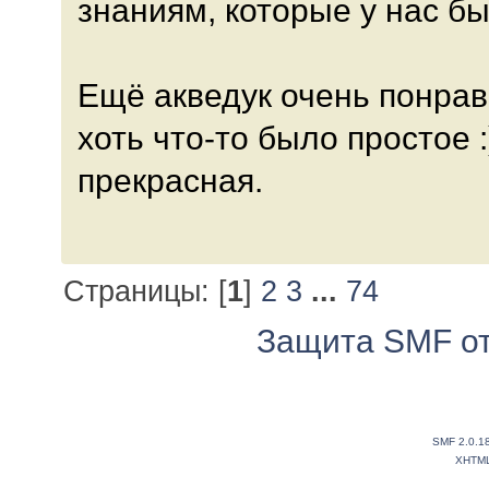
знаниям, которые у нас бы
Ещё акведук очень понрав
хоть что-то было простое :
прекрасная.
Страницы: [
1
]
2
3
...
74
Защита SMF от
SMF 2.0.1
XHTM