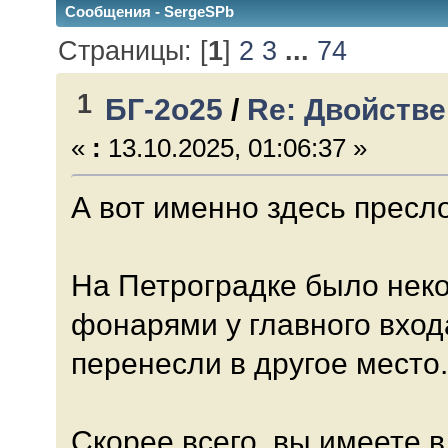
Сообщения - SergeSPb
Страницы: [
1
]
2
3
...
74
1
БГ-2о25
/
Re: Двойствен
«
:
13.10.2025, 01:06:37 »
А вот именно здесь пресл
На Петроградке было нек
фонарями у главного вход
перенесли в другое место
Скорее всего, вы имеете в