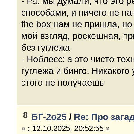
- Ра: мы думали, что это р
способами, и ничего не на
the box нам не пришла, но 
мой взгляд, роскошная, п
без гуглежа
- Ноблесс: а это чисто тех
гуглежа и бинго. Никакого
этого не получаешь
8
БГ-2о25
/
Re: Про зага
«
:
12.10.2025, 20:52:55 »