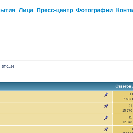
бытия
Лица
Пресс-центр
Фотографии
Конт
.
»
БГ-2о24
Ответов
1 
7 894
24
15 770
11
12 948
2 