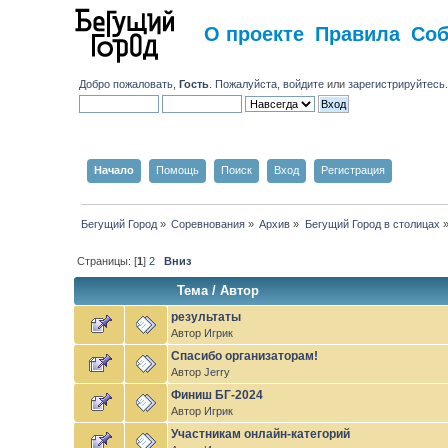
О проекте
Правила
Со
Добро пожаловать,
Гость
. Пожалуйста,
войдите
или
зарегистрируйтесь
Начало
Помощь
Поиск
Вход
Регистрация
Бегущий Город
»
Соревнования
»
Архив
»
Бегущий Город в столицах
Страницы: [
1
]
2
Вниз
Тема
/
Автор
результаты
Автор
Игрик
Спасибо организаторам!
Автор
Jerry
Финиш БГ-2024
Автор
Игрик
Участникам онлайн-категорий