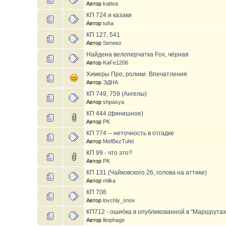
Автор
kattea
КП 724 и казаки
Автор
tuha
КП 127, 541
Автор
Seneко
Найдена велоперчатка Fox, чёрная
Автор
KaFe1206
Химеры Про, ролики. Впечатления
Автор
ЭДНА
КП 749, 759 (Ангелы)
Автор
shpasya
КП 444 (финишное)
Автор
PK
КП 774 -- неточность в отгадке
Автор
MefBezTufel
КП 99 - что это?
Автор
PK
КП 131 (Чайковского 26, голова на аттике)
Автор
milka
КП 708
Автор
lovchiy_snov
КП712 - ошибка в опубликованной в "Маршрутах
Автор
litophage