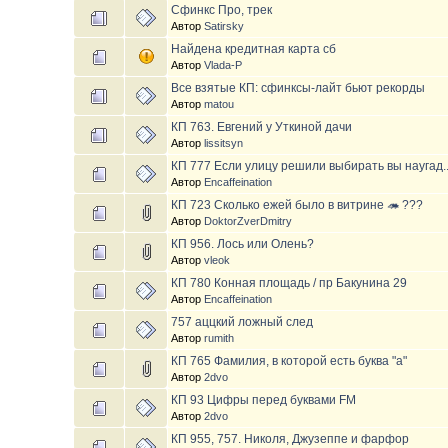
Сфинкс Про, трек
Автор
Satirsky
Найдена кредитная карта сб
Автор
Vlada-P
Все взятые КП: сфинксы-лайт бьют рекорды
Автор
matou
КП 763. Евгений у Уткиной дачи
Автор
lissitsyn
КП 777 Если улицу решили выбирать вы наугад..
Автор
Encaffeination
КП 723 Сколько ежей было в витрине 🦔 ???
Автор
DoktorZverDmitry
КП 956. Лось или Олень?
Автор
vleok
КП 780 Конная площадь / пр Бакунина 29
Автор
Encaffeination
757 аццкий ложный след
Автор
rumith
КП 765 Фамилия, в которой есть буква "а"
Автор
2dvo
КП 93 Цифры перед буквами FM
Автор
2dvo
КП 955, 757. Николя, Джузеппе и фарфор