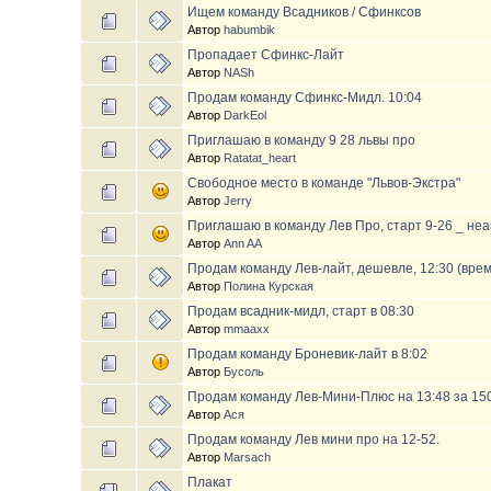
Ищем команду Всадников / Сфинксов
Автор
habumbik
Пропадает Сфинкс-Лайт
Автор
NASh
Продам команду Сфинкс-Мидл. 10:04
Автор
DarkEol
Приглашаю в команду 9 28 львы про
Автор
Ratatat_heart
Свободное место в команде "Львов-Экстра"
Автор
Jerry
Приглашаю в команду Лев Про, старт 9-26 _ не
Автор
Ann AA
Продам команду Лев-лайт, дешевле, 12:30 (вре
Автор
Полина Курская
Продам всадник-мидл, старт в 08:30
Автор
mmaaxx
Продам команду Броневик-лайт в 8:02
Автор
Бусоль
Продам команду Лев-Мини-Плюс на 13:48 за 15
Автор
Ася
Продам команду Лев мини про на 12-52.
Автор
Marsach
Плакат