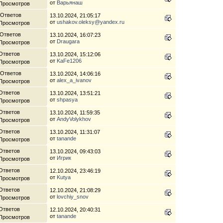
от
Варьянаш
 Просмотров
 Ответов
13.10.2024, 21:05:17
от
ushakov.oleksy@yandex.ru
 Просмотров
 Ответов
13.10.2024, 16:07:23
от
Draugara
 Просмотров
Ответов
13.10.2024, 15:12:06
от
KaFe1206
 Просмотров
 Ответов
13.10.2024, 14:06:16
от
alex_a_ivanov
 Просмотров
Ответов
13.10.2024, 13:51:21
от
shpasya
 Просмотров
Ответов
13.10.2024, 11:59:35
от
AndyVolykhov
 Просмотров
Ответов
13.10.2024, 11:31:07
от
tanande
 Просмотров
Ответов
13.10.2024, 09:43:03
от
Игрик
 Просмотров
Ответов
12.10.2024, 23:46:19
от
Kutya
 Просмотров
Ответов
12.10.2024, 21:08:29
от
lovchiy_snov
 Просмотров
Ответов
12.10.2024, 20:40:31
от
tanande
 Просмотров