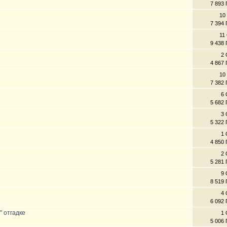
7 893
10
7 394
11
9 438
2 
4 867
10
7 382
6 
5 682
3 
5 322
1 
4 850
2 
5 281
9 
8 519
4 
6 092
" отгадке
1 
5 006