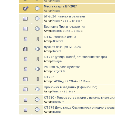
Автор
Игрик
Места старта БГ-2024
Автор
Игрик
БГ-2о24 главная игра осени
Автор
Игрик
«
1
2
3
...
10
Все
»
Броневик-Про, впечатления
Автор
karagin
«
1
2
3
...
5
Все
»
КП-62 Женские имена
Автор
Akseniel
Лучшая локация БГ-2024
Автор
Knecht
КП 772 (улица Ткачей, объявление театра)
Автор
karagin
Ранняя выдача буклетов
Автор
SergeSPb
КП 722
Автор
SACRA_CORONA
«
1
2
Все
»
Про кринж в заданиях (Сфинкс-Про)
Автор
Knecht
«
1
2
Все
»
КП 730 - Теперь есть загадки с изначальным д
Автор
binome74
КП 779 Дело купца Овсянникова о поджоге мел
Автор
manitu