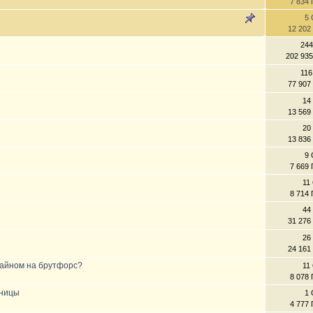
7 834
5 
12 202
244
202 93
116
77 907
14
13 569
20
13 836
9 
7 669
11
8 714
44
31 276
26
24 161
изайном на брутфорс?
11
8 078
ьницы
1 
4 777