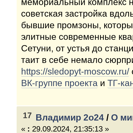
мемориальный комплекс н
советская застройка вдоль
бывшие промзоны, которы
элитные современные квар
Сетуни, от устья до стан
таит в себе немало сюрпр
https://sledopyt-moscow.ru/
ВК-группе проекта
и
ТГ-ка
17
Владимир 2о24
/
О ми
«
:
29.09.2024, 21:35:13 »