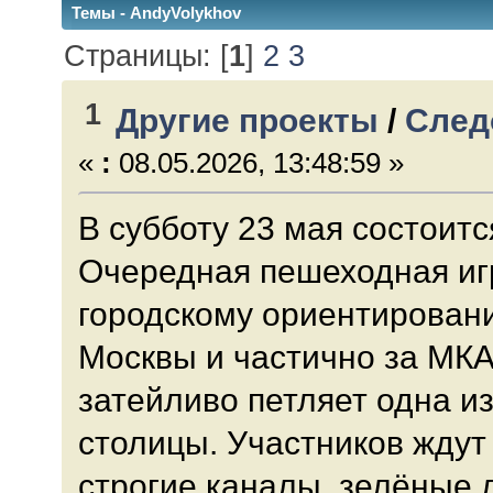
Темы - AndyVolykhov
Страницы: [
1
]
2
3
1
Другие проекты
/
След
«
:
08.05.2026, 13:48:59 »
В субботу 23 мая состоит
Очередная пешеходная иг
городскому ориентирован
Москвы и частично за МКА
затейливо петляет одна и
столицы. Участников ждут
строгие каналы, зелёные 