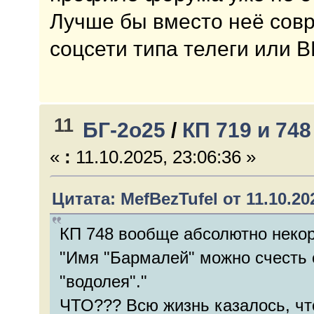
Лучше бы вместо неё сов
соцсети типа телеги или В
11
БГ-2о25
/
КП 719 и 74
«
:
11.10.2025, 23:06:36 »
Цитата: MefBezTufel от 11.10.202
КП 748 вообще абсолютно некор
"Имя "Бармалей" можно счесть 
"водолея"."
ЧТО??? Всю жизнь казалось, чт