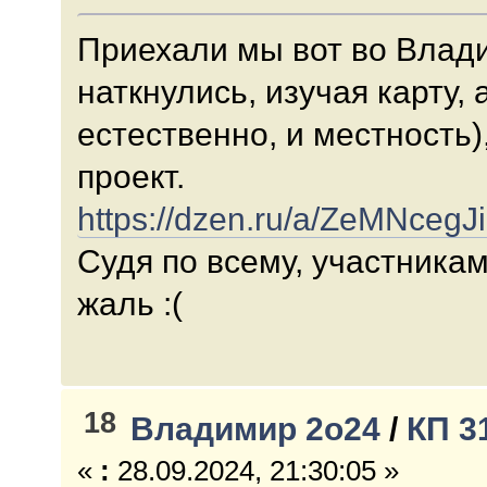
Приехали мы вот во Влад
наткнулись, изучая карту, 
естественно, и местность)
проект.
https://dzen.ru/a/ZeMNceg
Судя по всему, участникам
жаль :(
18
Владимир 2о24
/
КП 3
«
:
28.09.2024, 21:30:05 »