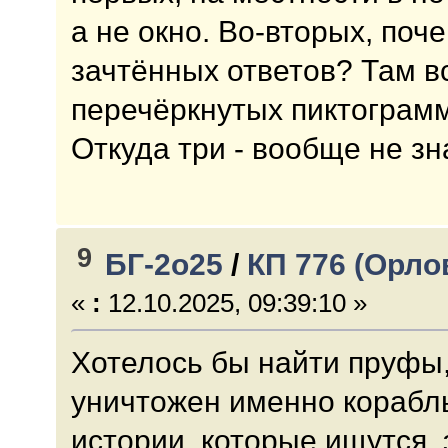
а не окно. Во-вторых, поч
зачтённых ответов? Там в
перечёркнутых пиктограмм
Откуда три - вообще не зн
9
БГ-2о25
/
КП 776 (Орло
«
:
12.10.2025, 09:39:10 »
Хотелось бы найти пруфы,
уничтожен именно кораб
истории, которые ищутся,