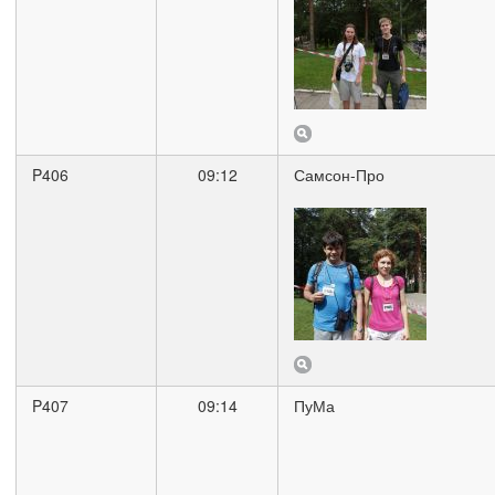
P406
09:12
Самсон-Про
P407
09:14
ПуМа