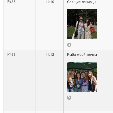
P465
11:10
Спящие ленивцы
P466
11:12
Рыба моей мечты