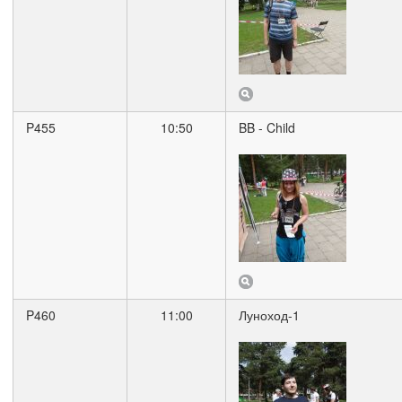
P455
10:50
BB - Child
P460
11:00
Луноход-1