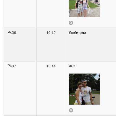
P436
10:12
Любители
P437
10:14
ЖЖ