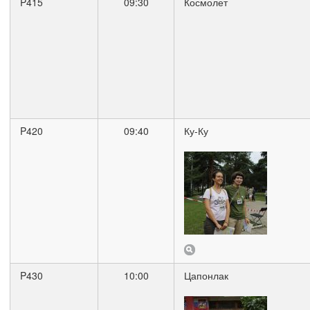
P415
09:30
Космолет
P420
09:40
Ку-Ку
P430
10:00
Цапонлак