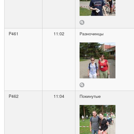
P461
11:02
Разночинцы
P462
11:04
Покинутые