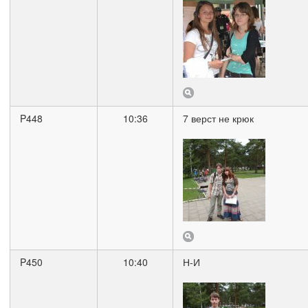
P448
10:36
7 верст не крюк
P450
10:40
Н-И