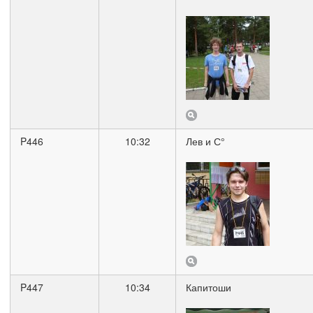
P446
10:32
Лев и С°
P447
10:34
Капитоши