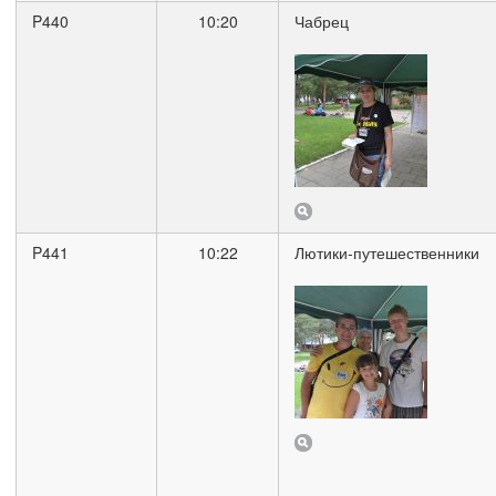
P440
10:20
Чабрец
P441
10:22
Лютики-путешественники