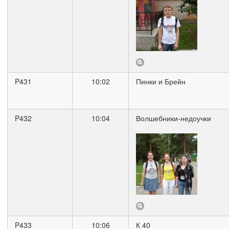
P431
10:02
Пинки и Брейн
P432
10:04
Волшебники-недоучки
P433
10:06
К 40