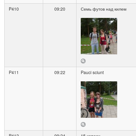
P410
09:20
Семь футов над килем
P411
09:22
Pauci sciunt
P412
09:24
15 копеек