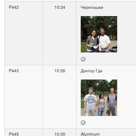
P442
10:24
Черепашки
P443
10:26
Доктор Где
P445
10:30
Aluminum