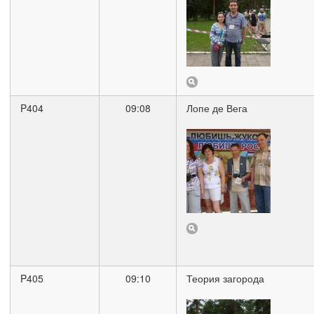
P404
09:08
Лопе де Вега
P405
09:10
Теория загорода