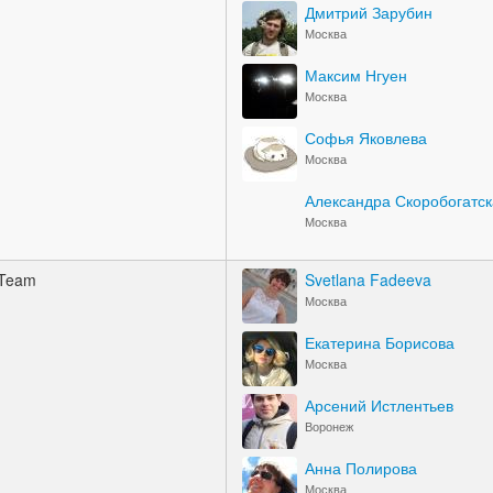
Дмитрий Зарубин
Москва
Максим Нгуен
Москва
Софья Яковлева
Москва
Александра Скоробогатс
Москва
gTeam
Svetlana Fadeeva
Москва
Екатерина Борисова
Москва
Арсений Истлентьев
Воронеж
Анна Полирова
Москва