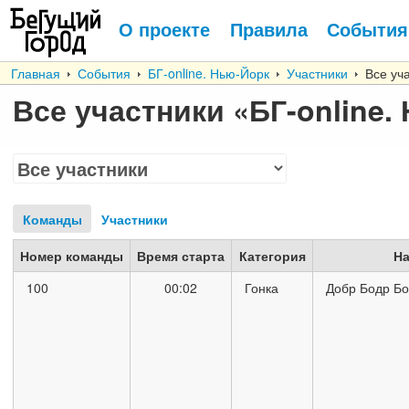
О проекте
Правила
События
Главная
События
БГ-online. Нью-Йорк
Участники
Все уч
Все участники
«БГ-online.
Команды
Участники
Номер команды
Время старта
Категория
На
100
00:02
Гонка
Добр Бодр Бо