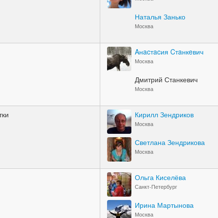
Наталья Занько
Москва
Aнacтacия Cтaнкeвич
Москва
Дмитрий Станкевич
Москва
тки
Кирилл Зендриков
Москва
Светлана Зендрикова
Москва
Ольга Киселёва
Санкт-Петербург
Ирина Мартынова
Москва