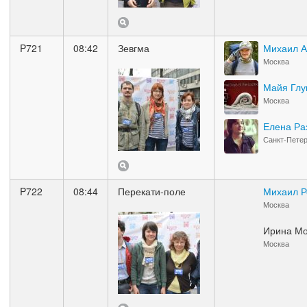
P721
08:42
Зевгма
Михаил А
Москва
Майя Глу
Москва
Елена Ра
Санкт-Петер
P722
08:44
Перекати-поле
Михаил Р
Москва
Ирина М
Москва