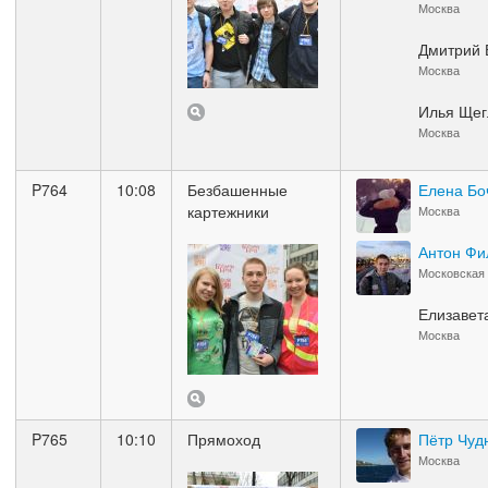
Москва
Дмитрий 
Москва
Илья Щег
Москва
P764
10:08
Безбашенные
Елена Бо
картежники
Москва
Антон Фи
Московская
Елизавет
Москва
P765
10:10
Прямоход
Пётр Чуд
Москва