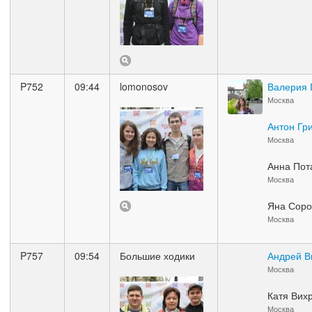
P752
09:44
lomonosov
Валерия 
Москва
Антон Гр
Москва
Анна Пот
Москва
Яна Соро
Москва
P757
09:54
Большие ходики
Андрей В
Москва
Катя Вих
Москва