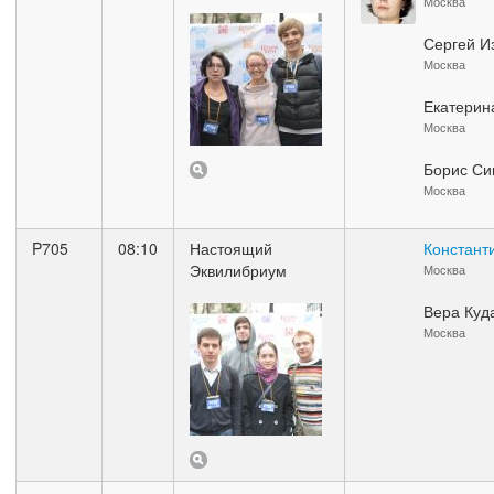
Москва
Сергей И
Москва
Екатерин
Москва
Борис Си
Москва
P705
08:10
Настоящий
Констант
Эквилибриум
Москва
Вера Куд
Москва