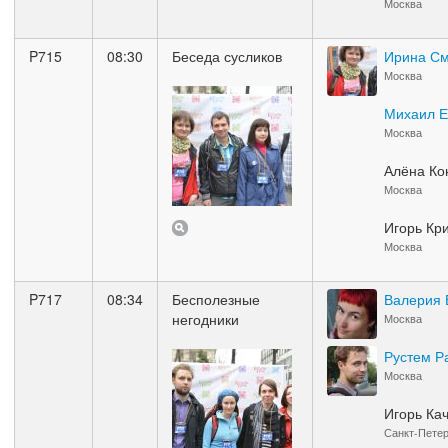
Москва
P715
08:30
Беседа сусликов
Ирина С
Москва
Михаил Е
Москва
Алёна Ко
Москва
Игорь Кр
Москва
P717
08:34
Бесполезные
Валерия 
негодники
Москва
Рустем Р
Москва
Игорь Ка
Санкт-Петер