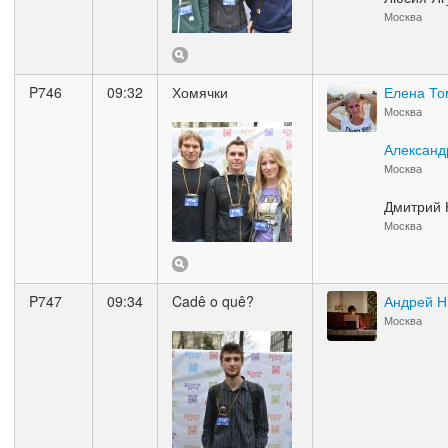
Москва
P746
09:32
Хомячки
Елена То
Москва
Александ
Москва
Дмитрий 
Москва
P747
09:34
Cadê o quê?
Андрей Н
Москва