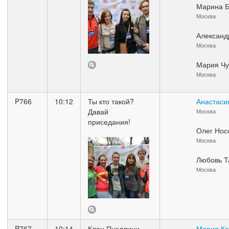
Марина 
Москва
Александ
Москва
Мария Чу
Москва
P766
10:12
Ты кто такой?
Анастаси
Давай
Москва
приседания!
Олег Нос
Москва
Любовь Т
Москва
P767
10:14
Клан Пчеллини
Мария Ко