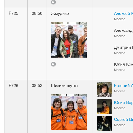
P725
08:50
Жмудико
Алексей 
Москва
Александ
Москва
Дмитрий 
Москва
Юлия Юк
Москва
P726
08:52
Шизики шутят
Евгений 
Москва
Юлия Вер
Москва
Сергей Ц
Москва