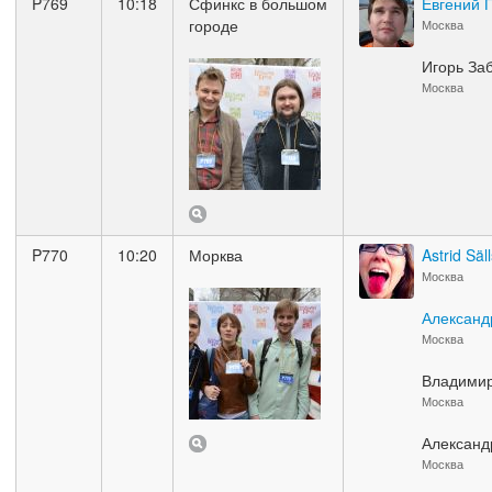
P769
10:18
Сфинкс в большом
Евгений 
городе
Москва
Игорь За
Москва
P770
10:20
Морква
Astrid Säl
Москва
Александ
Москва
Владимир
Москва
Александ
Москва