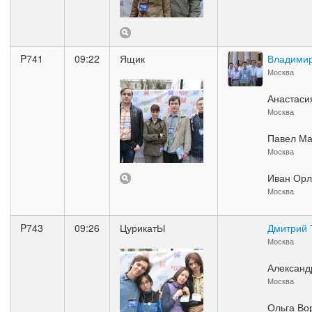
P741
09:22
Ящик
Владимир
Москва
Анастаси
Москва
Павел Ма
Москва
Иван Орл
Москва
P743
09:26
ЦурикатЫ
Дмитрий 
Москва
Александ
Москва
Ольга Во