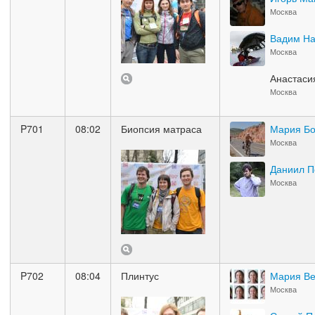
Москва
Вадим На
Москва
Анастаси
Москва
P701
08:02
Биопсия матраса
Мария Бо
Москва
Даниил П
Москва
P702
08:04
Плинтус
Мария Ве
Москва