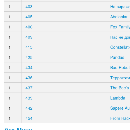
1
403
На вираж
1
405
Abelonian
1
406
Fox Famil
1
409
Нас не до
1
415
Constellat
1
425
Pandas
1
434
Bad Robot
1
436
Терракот
1
437
The Bee's
1
439
Lambda
1
442
Sapere Au
1
454
From Hack