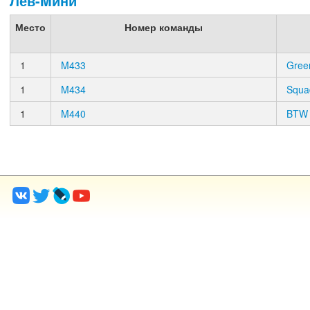
Лев-Mини
Место
Номер команды
1
M433
Gree
1
M434
Squa
1
M440
BTW