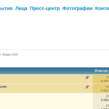
бытия
Лица
Пресс-центр
Фотографии
Конт
.
»
Лондон 2о19
Ответов
3 
12 824
ными.
0 
5 442
2 
5 765
2 