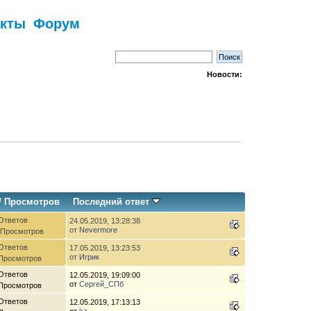
акты
Форум
Новости:
/
Просмотров
Последний ответ
Ответов
24.05.2019, 13:28:38
от
Nevermore
 Просмотров
Ответов
17.05.2019, 13:23:53
от
Игрик
 Просмотров
Ответов
12.05.2019, 19:09:00
от
Сергей_СПб
 Просмотров
Ответов
12.05.2019, 17:13:13
от
ka