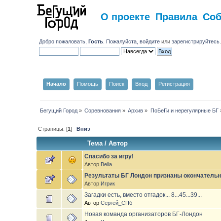
О проекте
Правила
Со
Добро пожаловать,
Гость
. Пожалуйста,
войдите
или
зарегистрируйтесь
Начало
Помощь
Поиск
Вход
Регистрация
Бегущий Город
»
Соревнования
»
Архив
»
ПоБеГи и нерегулярные БГ
Страницы: [
1
]
Вниз
Тема
/
Автор
Спасибо за игру!
Автор
Bella
Результаты БГ Лондон признаны окончатель
Автор
Игрик
Загадки есть, вместо отгадок... 8...45...39...
Автор
Сергей_СПб
Новая команда организаторов БГ-Лондон