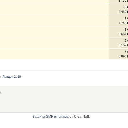
5 770
0 
4 439
1 
4 749
2 
5 667
2 
5 157
8 
8 690
»
Лондон 2о19
а
Защита SMF от спама
от CleanTalk