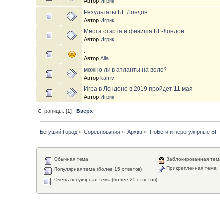
Автор
Игрик
Результаты БГ Лондон
Автор
Игрик
Места старта и финиша БГ-Лондон
Автор
Игрик
.
Автор
Alla_
можно ли в атланты на веле?
Автор
kamiv
Игра в Лондоне в 2019 пройдет 11 мая
Автор
Игрик
Страницы: [
1
]
Вверх
Бегущий Город
»
Соревнования
»
Архив
»
ПоБеГи и нерегулярные БГ
Обычная тема
Заблокированная тем
Прикрепленная тема
Популярная тема (более 15 ответов)
Очень популярная тема (более 25 ответов)