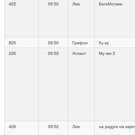
425
09:50
Лев
БегиМотики
825
09:50
Грифон
Ку-ку
226
09:52
Атлант
Му-ми 2
426
09:52
Лев
на радуге на каре