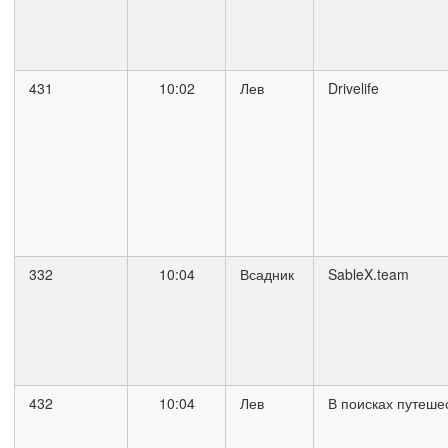
431
10:02
Лев
Drivelife
332
10:04
Всадник
SableX.team
432
10:04
Лев
В поисках путеше