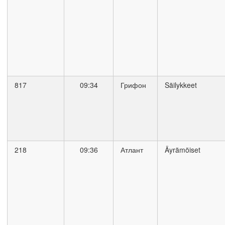
817
09:34
Грифон
Säilykkeet
218
09:36
Атлант
Äyrämöiset