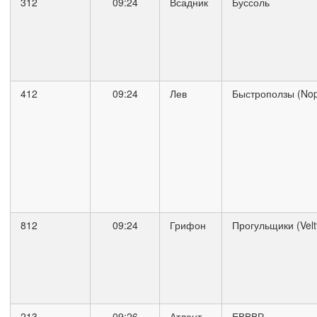
312
09:24
Всадник
Буссоль
412
09:24
Лев
Быстроползы (Nop
812
09:24
Грифон
Прогульщики (Veltto
213
09:26
Атлант
ЕВВВР