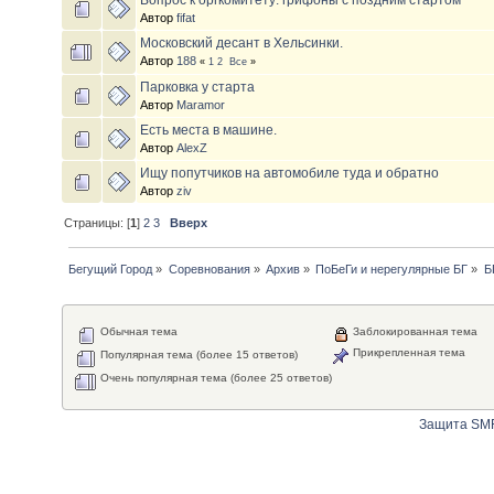
Автор
fifat
Московский десант в Хельсинки.
Автор
188
«
1
2
Все
»
Парковка у старта
Автор
Maramor
Есть места в машине.
Автор
AlexZ
Ищу попутчиков на автомобиле туда и обратно
Автор
ziv
Страницы: [
1
]
2
3
Вверх
Бегущий Город
»
Соревнования
»
Архив
»
ПоБеГи и нерегулярные БГ
»
Б
Обычная тема
Заблокированная тема
Прикрепленная тема
Популярная тема (более 15 ответов)
Очень популярная тема (более 25 ответов)
Защита SMF