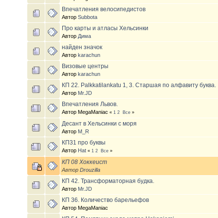
Впечатления велосипедистов
Автор
Subbota
Про карты и атласы Хельсинки
Автор
Дима
найден значок
Автор
karachun
Визовые центры
Автор
karachun
КП 22. Palkkatilankatu 1, 3. Старшая по алфавиту буква.
Автор
Mr.JD
Впечатления Львов.
Автор MegaManiac
«
1
2
Все
»
Десант в Хельсинки с моря
Автор
M_R
КП31 про буквы
Автор
Hat
«
1
2
Все
»
КП 08 Хоккеист
Автор
Drouzilla
КП 42. Трансформаторная будка.
Автор
Mr.JD
КП 36. Количество барельефов
Автор MegaManiac