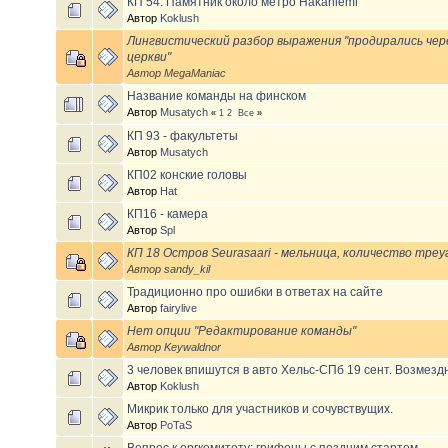
КП 54. Памятник около метро Hakaniemi
Автор
Koklush
Лингвистический разбор выражения "продирались че
церкви"
Автор MegaManiac
Название команды на финском
Автор
Musatych
«
1
2
Все
»
КП 93 - факультеты
Автор
Musatych
КП02 конские головы
Автор
Hat
КП16 - камера
Автор
Spl
КП 18 Остров Seurasaari - мельница, количество треу
Автор
sandy_kil
Традиционно про ошибки в ответах на сайте
Автор
fairylive
Нет опции "Редактирование команды"
Автор
Keywaldnor
3 человек впишутся в авто Хельс-СПб 19 сент. Возмезд
Автор
Koklush
Микрик только для участников и сочувствущих.
Автор
PoTaS
Вопрос к оргкомитету: грифоны с поздним стартом