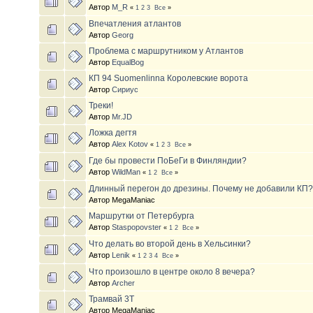
Автор
M_R
«
1
2
3
Все
»
Впечатления атлантов
Автор
Georg
Проблема с маршрутником у Атлантов
Автор
EqualBog
КП 94 Suomenlinna Королевские ворота
Автор
Сириус
Треки!
Автор
Mr.JD
Ложка дегтя
Автор
Alex Kotov
«
1
2
3
Все
»
Где бы провести ПоБеГи в Финляндии?
Автор
WildMan
«
1
2
Все
»
Длинный перегон до дрезины. Почему не добавили КП
Автор MegaManiac
Маршрутки от Петербурга
Автор
Staspopovster
«
1
2
Все
»
Что делать во второй день в Хельсинки?
Автор
Lenik
«
1
2
3
4
Все
»
Что произошло в центре около 8 вечера?
Автор
Archer
Трамвай 3Т
Автор MegaManiac