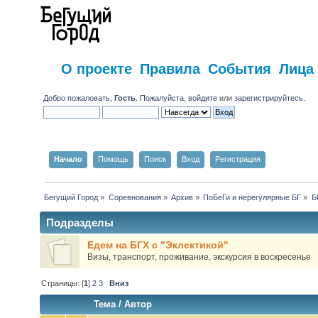
О проекте
Правила
События
Лица
Добро пожаловать,
Гость
. Пожалуйста,
войдите
или
зарегистрируйтесь
.
Начало
Помощь
Поиск
Вход
Регистрация
Бегущий Город
»
Соревнования
»
Архив
»
ПоБеГи и нерегулярные БГ
»
Б
Подразделы
Едем на БГХ с "Эклектикой"
Визы, транспорт, проживание, экскурсия в воскресенье
Страницы: [
1
]
2
3
Вниз
Тема
/
Автор