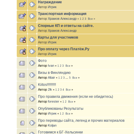
Награждение
Автор
Игрик
Транспортная информация
Автор
Храмов Александр
«
1
2
3
Все
»
Спорные КП и ответы на сайте.
Автор
Храмов Александр
Карты для участников
Автор
Игрик
Про оплату через Платёж.Ру
Автор
Игрик
Фото
Автор
Ivan
«
1
2
3
Все
»
Визы в Финляндию
Автор
Altair
«
1
2
3
...
5
Все
»
Kiitos!!!!!!!!!!
Автор
2lk
«
1
2
3
4
Все
»
Про правила движения (если не обидитесь)
Автор
forester
«
1
2
Все
»
Опубликованы Результаты
Автор
Игрик
«
1
2
Все
»
Про переводы сайта, легенд и прочих материалов
Автор
Koljan
Готовимся к БГ-Хельсинки