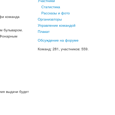
Участники
Статистика
Рассказы и фото
лфи команда
Организаторы
Управление командой
ым бульваром.
Плакат
, Фонарным
Обсуждение на форуме
Команд
: 281,
участников
: 559.
емя выдачи будет