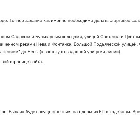
роде. Точное задание как именно необходимо делать стартовое се
ченном Садовым и Бульварным кольцами, улицей Сретенка и Цветн
раниченном реками Нева и Фонтанка, Большой Подъяческой улицей
лжением" до Невы (к востоку от заданной улицами линии).
овой странице сайта.
ов. Выдача будет осуществляться на одном из КП в ходе игры. Вр