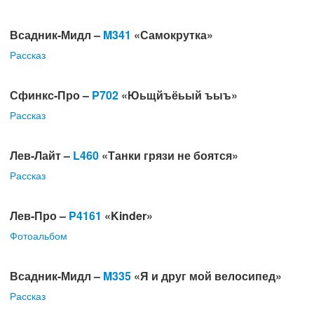
Всадник-Мидл –
M341
«Самокрутка»
Рассказ
Сфинкс-Про –
P702
«Юьщйъёьый ъыъ»
Рассказ
Лев-Лайт –
L460
«Танки грязи не боятся»
Рассказ
Лев-Про –
P4161
«Kinder»
Фотоальбом
Всадник-Мидл –
M335
«Я и друг мой велосипед»
Рассказ