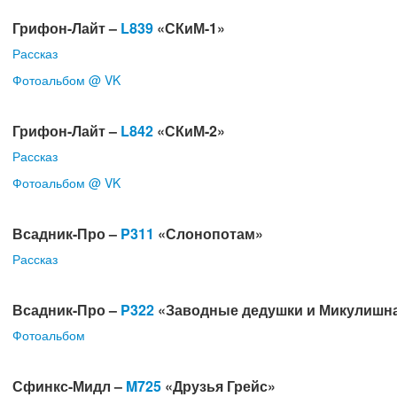
Грифон-Лайт –
L839
«СКиМ-1»
Рассказ
Фотоальбом
@ VK
Грифон-Лайт –
L842
«СКиМ-2»
Рассказ
Фотоальбом
@ VK
Всадник-Про –
P311
«Слонопотам»
Рассказ
Всадник-Про –
P322
«Заводные дедушки и Микулишн
Фотоальбом
Сфинкс-Мидл –
M725
«Друзья Грейс»