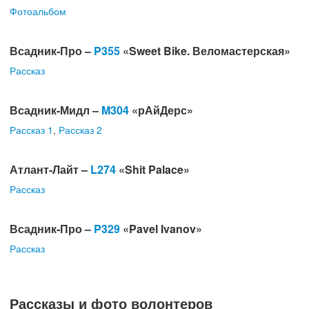
Фотоальбом
Всадник-Про –
P355
«Sweet Bike. Веломастерская»
Рассказ
Всадник-Мидл –
M304
«рАйДерс»
Рассказ
1
,
Рассказ
2
Атлант-Лайт –
L274
«Shit Palace»
Рассказ
Всадник-Про –
P329
«Pavel Ivanov»
Рассказ
Рассказы и фото волонтеров