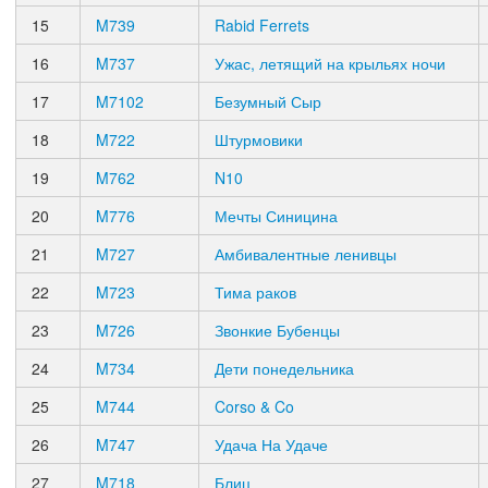
15
M739
Rabid Ferrets
16
M737
Ужас, летящий на крыльях ночи
17
M7102
Безумный Сыр
18
M722
Штурмовики
19
M762
N10
20
M776
Мечты Синицина
21
M727
Амбивалентные ленивцы
22
M723
Тима раков
23
M726
Звонкие Бубенцы
24
M734
Дети понедельника
25
M744
Corso & Co
26
M747
Удача На Удаче
27
M718
Блиц