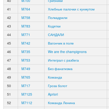
40
M700
Грибники
41
M764
Хлебные палочки с кунжутом
42
M758
Полкадрили
43
M783
Кодятки
44
M771
САНДАЛИ
45
M742
Вагончик в поле
46
M735
We are the champignons
47
M753
Интеграл с разбега
48
M749
Без фанатизма
49
M765
Команда
50
M717
Гроза болот
51
M7125
Apriori
52
M7112
Команда Ленина