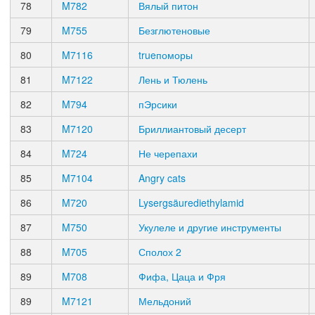
78
M782
Вялый питон
79
M755
Безглютеновые
80
M7116
trueпоморы
81
M7122
Лень и Тюлень
82
M794
пЭрсики
83
M7120
Бриллиантовый десерт
84
M724
Не черепахи
85
M7104
Angry cats
86
M720
Lysergsäurediethylamid
87
M750
Укулеле и другие инструменты
88
M705
Сполох 2
89
M708
Фифа, Цаца и Фря
89
M7121
Мельдоний