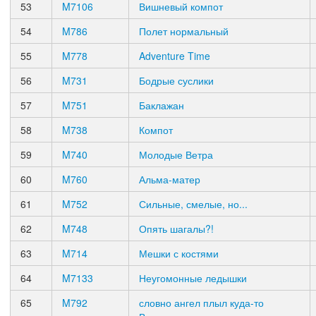
53
M7106
Вишневый компот
54
M786
Полет нормальный
55
M778
Adventure Time
56
M731
Бодрые суслики
57
M751
Баклажан
58
M738
Компот
59
M740
Молодые Ветра
60
M760
Альма-матер
61
M752
Сильные, смелые, но...
62
M748
Опять шагалы?!
63
M714
Мешки с костями
64
M7133
Неугомонные ледышки
65
M792
словно ангел плыл куда-то