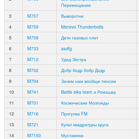
Перемещение
3
M707
Выворотни
4
M759
Merevo Thunderbolts
5
M709
Дети газовых плит
6
M733
asdfg
7
M712
Удод Экстра
8
M702
Добр бодр бобр Додр
9
M704
Зачем нам вообще пенсии
10
M741
Battle elks team и Ромашка
11
M701
Космические Мозгоеды
12
M716
Прогулка FM
13
M721
Культ квадратуры круга
14
M7150
Мустамяки