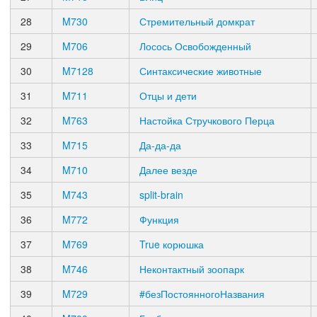
28
M730
Стремительный домкрат
29
M706
Лосось Освобожденный
30
M7128
Синтаксические животные
31
M711
Отцы и дети
32
M763
Настойка Стручкового Перца
33
M715
Да-да-да
34
M710
Далее везде
35
M743
split-brain
36
M772
Функция
37
M769
True корюшка
38
M746
Неконтактный зоопарк
39
M729
#безПостоянногоНазвания