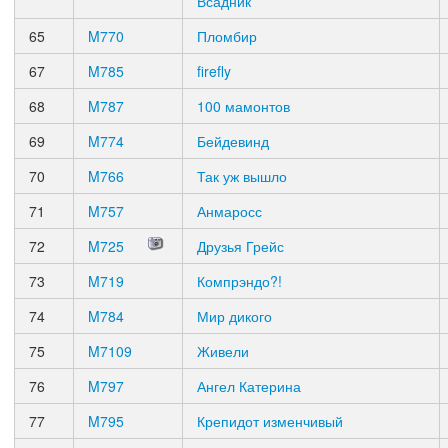
Всадник
65
M770
Пломбир
67
M785
firefly
68
M787
100 мамонтов
69
M774
Бейдевинд
70
M766
Так уж вышло
71
M757
Анмаросс
72
M725
Друзья Грейс
73
M719
Компрэндо?!
74
M784
Мир дикого
75
M7109
Живели
76
M797
Ангел Катерина
77
M795
Крепидот изменчивый