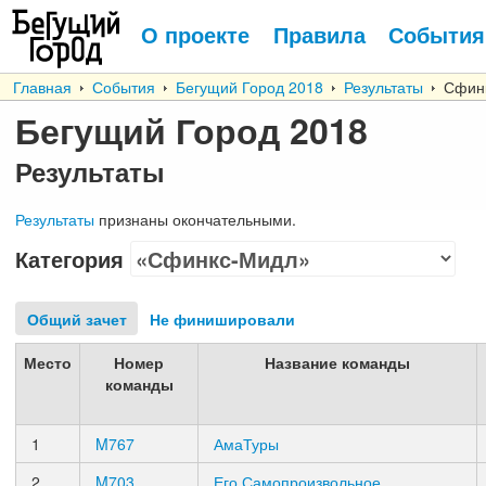
О проекте
Правила
События
Главная
События
Бегущий Город 2018
Результаты
Сфинк
Бегущий Город 2018
Результаты
Результаты
признаны окончательными.
Категория
Общий зачет
Не финишировали
Место
Номер
Название команды
команды
1
M767
АмаТуры
2
M703
Его Самопроизвольное