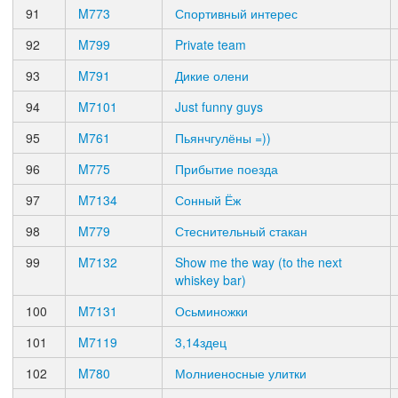
91
M773
Спортивный интерес
92
M799
Private team
93
M791
Дикие олени
94
M7101
Just funny guys
95
M761
Пьянчгулёны =))
96
M775
Прибытие поезда
97
M7134
Сонный Ёж
98
M779
Стеснительный стакан
99
M7132
Show me the way (to the next
whiskey bar)
100
M7131
Осьминожки
101
M7119
3,14здец
102
M780
Молниеносные улитки