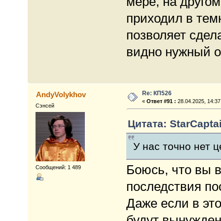
мере, на друго
приходил в темн
позволяет сдел
видно нужный о
Re: КП526
AndyVolykhov
«
Ответ #91 :
28.04.2025, 14:37
Сэнсей
Цитата: StarCaptai
У нас точно нет 
Боюсь, что вы 
Сообщений: 1 489
последствия пос
Даже если в эт
будут вынуждены