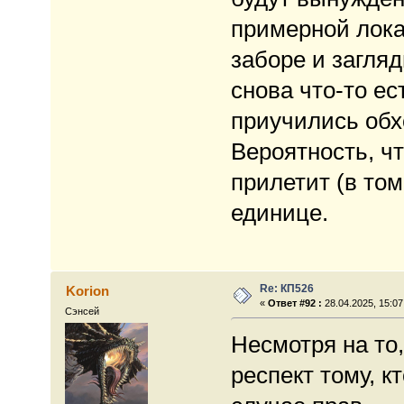
примерной лока
заборе и загляд
снова что-то ес
приучились обхо
Вероятность, чт
прилетит (в том
единице.
Re: КП526
Korion
«
Ответ #92 :
28.04.2025, 15:07
Сэнсей
Несмотря на то
респект тому, к