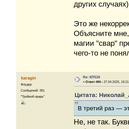
других случаях)
Это же некоррек
Объясните мне,
магии "свар" пр
чего-то не поня
Re: КП526
karagin
«
Ответ #84 :
27.04.2025, 19:21
Флудер
Сообщений: 391
Цитата: Николай_Л
"Тройной орарь"
В третий раз — э
Не, не так. Бук