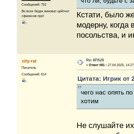
что ли, будьте с 
Сообщений: 752
Во всех бедах виноват цейтнот
Кстати, было же
сфинксов-про!
модерну, когда 
посольства, и и
Re: КП526
city-rat
«
Ответ #81 :
27.04.2025, 14:27
Писатель
Сообщений: 614
Цитата: Игрик от 2
чего нас опять п
хотим
Не слушайте их