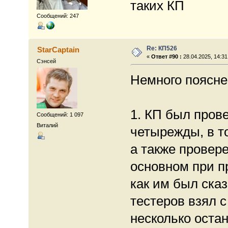
таких КП
Сообщений: 247
Re: КП526
StarCaptain
«
Ответ #90 :
28.04.2025, 14:31
Сэнсей
Немного поясне
1. КП был пров
Сообщений: 1 097
Виталий
четырежды, в т
а также провер
основном при пр
как им был сказ
тестеров взял 
несколько остан