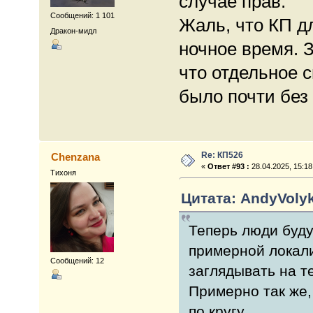
случае прав.
Сообщений: 1 101
Жаль, что КП д
Дракон-мидл
ночное время. 
что отдельное 
было почти без
Re: КП526
Chenzana
«
Ответ #93 :
28.04.2025, 15:18
Тихоня
Цитата: AndyVolyk
Теперь люди буду
примерной локали
Сообщений: 12
заглядывать на те
Примерно так же,
по кругу.