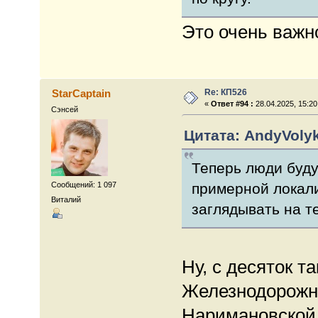
Это очень важн
Re: КП526
StarCaptain
«
Ответ #94 :
28.04.2025, 15:20
Сэнсей
Цитата: AndyVolyk
Теперь люди буду
Сообщений: 1 097
примерной локали
Виталий
заглядывать на те
Ну, с десяток т
Железнодорожны
Наримановской,