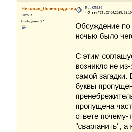
Re: КП526
Николай_Ленинградский
«
Ответ #83 :
27.04.2025, 19:10
Тихоня
Сообщений: 27
Обсуждение по э
ночью было чего
С этим соглашу
возникло не из-
самой загадки. 
буквы пропущен
пренебрежительн
пропущена часть
ответе почему-
"сварганить", а