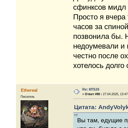
сфинксов мидл 
Просто я вчера
часов за спино
позвонила бы. 
недоумевали и 
честно после о
хотелось долго 
Re: КП526
Ethereal
«
Ответ #80 :
27.04.2025, 13:47
Писатель
Цитата: AndyVolyk
Вы там, едущие п