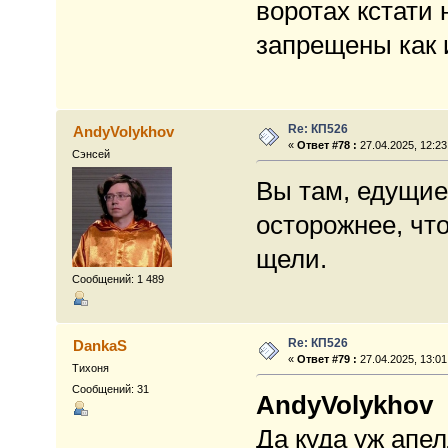
воротах кстати
запрещены как 
Re: КП526
AndyVolykhov
«
Ответ #78 :
27.04.2025, 12:23
Сэнсей
Вы там, едущие
осторожнее, что
щели.
Сообщений: 1 489
Re: КП526
DankaS
«
Ответ #79 :
27.04.2025, 13:01
Тихоня
Сообщений: 31
AndyVolykhov
Да куда уж апе