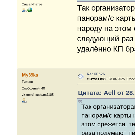
Саша Ипатов
Так организатор
панорам/с карт
народу на этом
следующий раз 
удалённо КП бр
Re: КП526
My39ka
«
Ответ #88 :
28.04.2025, 07:22
Тихоня
Сообщений: 40
Цитата: Aell от 28
vk.com/musicant1105
Так организаторам
панорам/с карты 
этом срежется, т
раза подумают пе