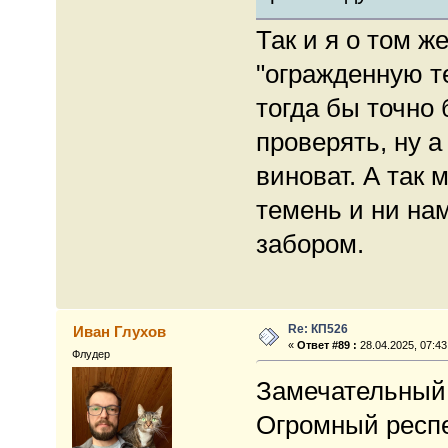
Так и я о том ж
"огражденную т
тогда бы точно
проверять, ну а
виноват. А так 
темень и ни нам
забором.
Re: КП526
Иван Глухов
«
Ответ #89 :
28.04.2025, 07:43
Флудер
Замечательный К
Огромный респ