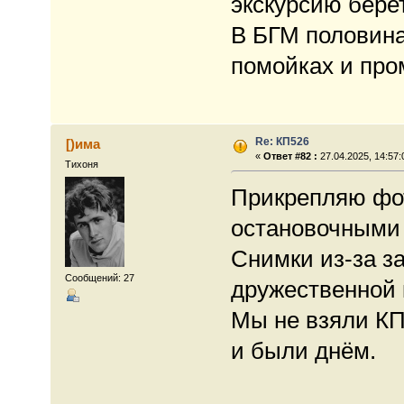
экскурсию берет
В БГМ половина
помойках и про
Re: КП526
[)има
«
Ответ #82 :
27.04.2025, 14:57:
Тихоня
Прикрепляю фот
остановочными
Снимки из-за з
Сообщений: 27
дружественной 
Мы не взяли КП
и были днём.