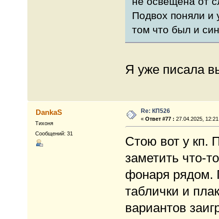
не освещена от с
Подвох поняли и 
том что был и син
Я уже писала в
Re: КП526
DankaS
«
Ответ #77 :
27.04.2025, 12:21
Тихоня
Сообщений: 31
Стою вот у кп. 
заметить что-то
фонаря рядом. 
таблички и пла
вариантов заиг