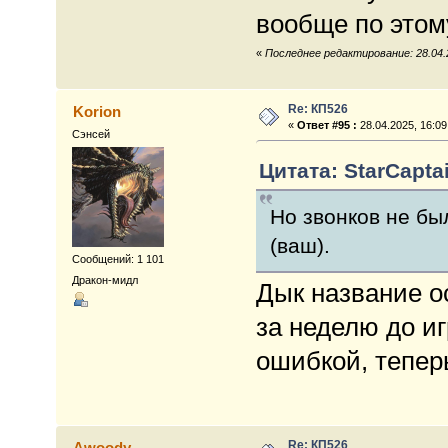
вообще по этом
«
Последнее редактирование: 28.04.2
Re: КП526
Korion
«
Ответ #95 :
28.04.2025, 16:09
Сэнсей
Цитата: StarCaptai
Но звонков не бы
(ваш).
Сообщений: 1 101
Дракон-мидл
Дык название о
за неделю до и
ошибкой, теперь
Re: КП526
Awoody