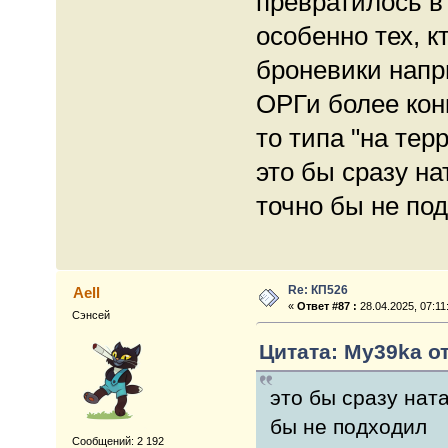
превратилось в
особенно тех, к
броневики напр
ОРГи более конк
то типа "на тер
это бы сразу н
точно бы не под
Re: КП526
Aell
«
Ответ #87 :
28.04.2025, 07:11
Сэнсей
Цитата: My39ka от
это бы сразу нат
бы не подходил
Сообщений: 2 192