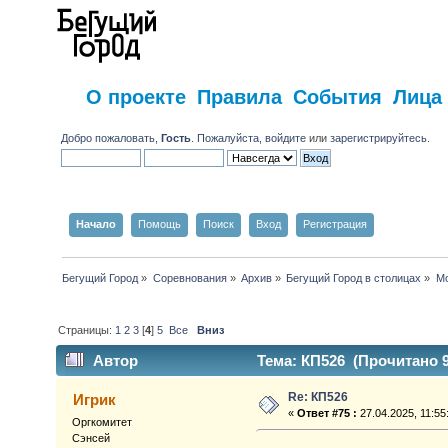
О проекте
Правила
События
Лица
Добро пожаловать,
Гость
. Пожалуйста,
войдите
или
зарегистрируйтесь
.
Начало
Помощь
Поиск
Вход
Регистрация
Бегущий Город
»
Соревнования
»
Архив
»
Бегущий Город в столицах
»
Мо
Страницы:
1
2
3
[
4
]
5
Все
Вниз
Автор
Тема: КП526 (Прочитано 9
Re: КП526
Игрик
«
Ответ #75 :
27.04.2025, 11:55
Оргкомитет
Сэнсей