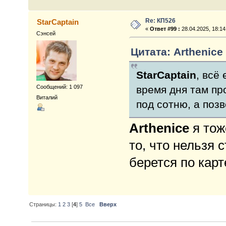
Re: КП526
StarCaptain
«
Ответ #99 :
28.04.2025, 18:14
Сэнсей
Цитата: Arthenice 
StarCaptain
, всё
Сообщений: 1 097
время дня там пр
Виталий
под сотню, а поз
Arthenice
я тож
то, что нельзя 
берется по карт
Страницы:
1
2
3
[
4
]
5
Все
Вверх