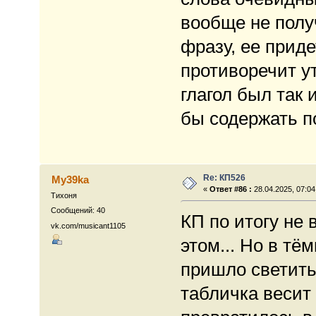
вообще не полу
фразу, ее приде
противоречит у
глагол был так 
бы содержать 
Re: КП526
My39ka
«
Ответ #86 :
28.04.2025, 07:04
Тихоня
Сообщений: 40
КП по итогу не 
vk.com/musicant1105
этом... Но в тё
пришло светить
табличка весит 