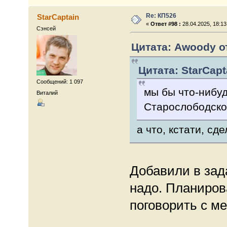
Re: КП526
StarCaptain
«
Ответ #98 :
28.04.2025, 18:13
Сэнсей
Цитата: Awoody от
Цитата: StarCapt
Сообщений: 1 097
мы бы что-нибуд
Виталий
Старослободско
а что, кстати, с
Добавили в зада
надо. Планиров
поговорить с ме