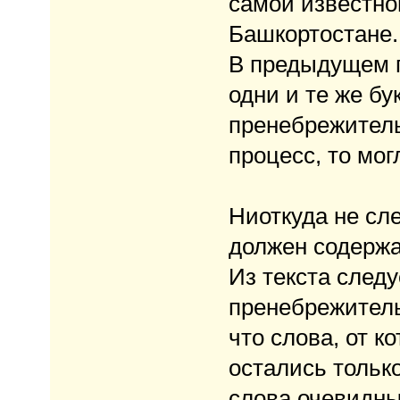
самой известно
Башкортостане.
В предыдущем 
одни и те же б
пренебрежитель
процесс, то мо
Ниоткуда не сле
должен содерж
Из текста следу
пренебрежитель
что слова, от 
остались только
слова очевидны)