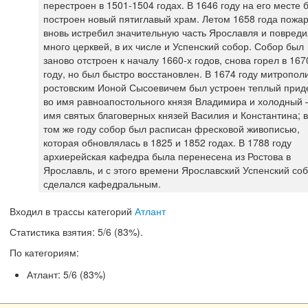
перестроен в 1501-1504 годах. В 1646 году на его месте 
построен новый пятиглавый храм. Летом 1658 года пожа
вновь истребил значительную часть Ярославля и повреди
много церквей, в их числе и Успенский собор. Собор был
заново отстроен к началу 1660-х годов, снова горел в 167
году, но был быстро восстановлен. В 1674 году митропол
ростовским Ионой Сысоевичем был устроен теплый прид
во имя равноапостольного князя Владимира и холодный 
имя святых благоверных князей Василия и Константина; в
том же году собор был расписан фресковой живописью,
которая обновлялась в 1825 и 1852 годах. В 1788 году
архиерейская кафедра была перенесена из Ростова в
Ярославль, и с этого времени Ярославский Успенский со
сделался кафедральным.
Входил в трассы категорий
Атлант
Статистика взятия:
5/6 (83%).
По категориям:
Атлант: 5/6 (83%)