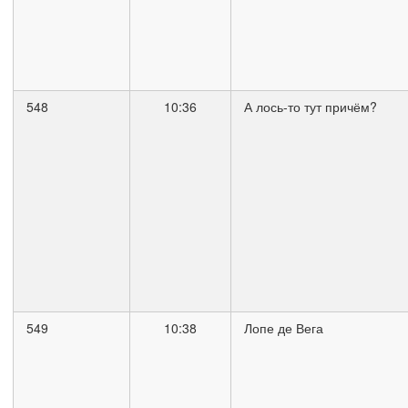
548
10:36
А лось-то тут причём?
549
10:38
Лопе де Вега