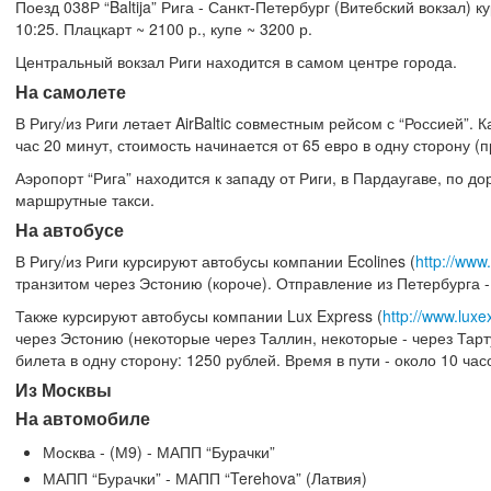
Поезд 038Р “Baltija” Рига - Санкт-Петербург (Витебский вокзал)
10:25. Плацкарт ~ 2100 р., купе ~ 3200 р.
Центральный вокзал Риги находится в самом центре города.
На самолете
В Ригу/из Риги летает AirBaltic совместным рейсом с “Россией”. 
час 20 минут, стоимость начинается от 65 евро в одну сторону (п
Аэропорт “Рига” находится к западу от Риги, в Пардаугаве, по д
маршрутные такси.
На автобусе
В Ригу/из Риги курсируют автобусы компании Ecolines (
http://www
транзитом через Эстонию (короче). Отправление из Петербурга - 
Также курсируют автобусы компании Lux Express (
http://www.luxe
через Эстонию (некоторые через Таллин, некоторые - через Тарт
билета в одну сторону: 1250 рублей. Время в пути - около 10 ча
Из Москвы
На автомобиле
Москва - (М9) - МАПП “Бурачки”
МАПП “Бурачки” - МАПП “Terehova” (Латвия)