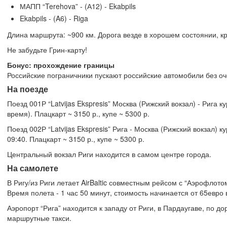
МАПП “Terehova” - (А12) - Ekabpils
Ekabpils - (A6) - Riga
Длина маршрута: ~900 км. Дорога везде в хорошем состоянии, кр
Не забудьте Грин-карту!
Бонус: прохождение границы
Российские пограничники пускают российские автомобили без оч
На поезде
Поезд 001Р “Latvijas Ekspresis” Москва (Рижский вокзал) - Рига
время). Плацкарт ~ 3150 р., купе ~ 5300 р.
Поезд 002Р “Latvijas Ekspresis” Рига - Москва (Рижский вокзал)
09:40. Плацкарт ~ 3150 р., купе ~ 5300 р.
Центральный вокзал Риги находится в самом центре города.
На самолете
В Ригу/из Риги летает AirBaltic совместным рейсом с “Аэрофлотом”
Время полета - 1 час 50 минут, стоимость начинается от 65евро в
Аэропорт “Рига” находится к западу от Риги, в Пардаугаве, по д
маршрутные такси.