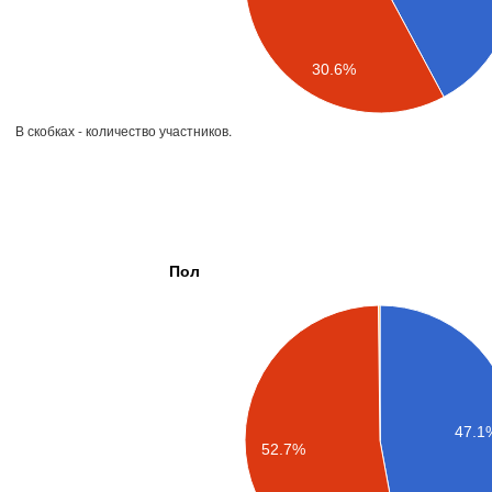
30.6%
В скобках - количество участников.
Пол
47.1
52.7%