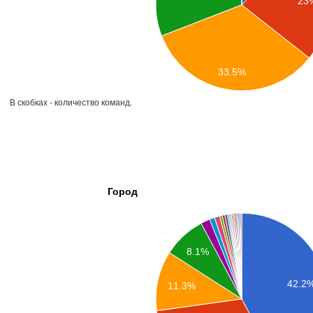
23
33.5%
В скобках - количество команд.
Город
8.1%
42.2
11.3%