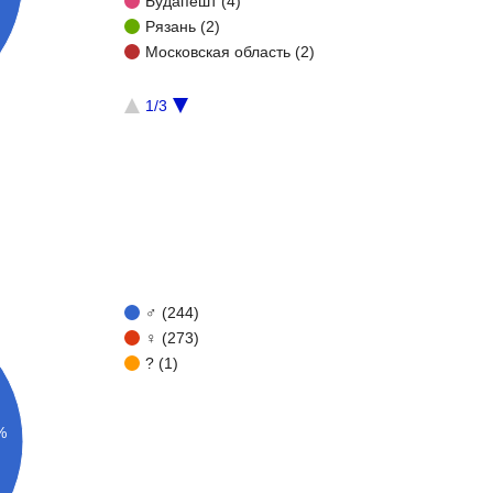
Будапешт (4)
Рязань (2)
Московская область (2)
1/3
♂ (244)
♀ (273)
? (1)
%