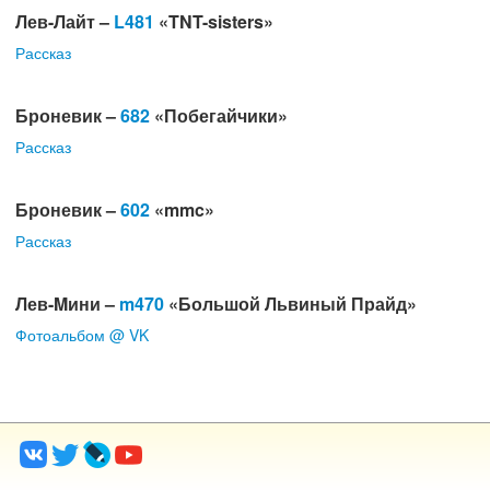
Лев-Лайт –
L481
«TNT-sisters»
Рассказ
Броневик –
682
«Побегайчики»
Рассказ
Броневик –
602
«mmc»
Рассказ
Лев-Mини –
m470
«Большой Львиный Прайд»
Фотоальбом
@ VK