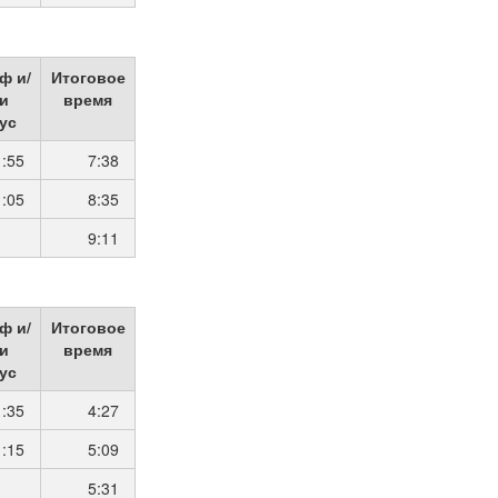
ф и/
Итоговое
и
время
ус
1:55
7:38
1:05
8:35
9:11
ф и/
Итоговое
и
время
ус
1:35
4:27
1:15
5:09
5:31