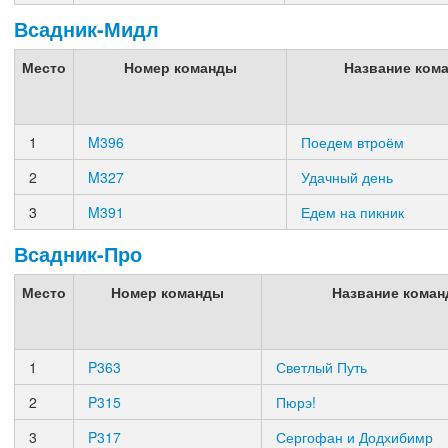
Всадник-Мидл
Место
Номер команды
Название ком
1
M396
Поедем втроём
2
M327
Удачный день
3
M391
Едем на пикник
Всадник-Про
Место
Номер команды
Название кома
1
P363
Светлый Путь
2
P315
Пюрэ!
3
P317
Сергофан и Додхибимр