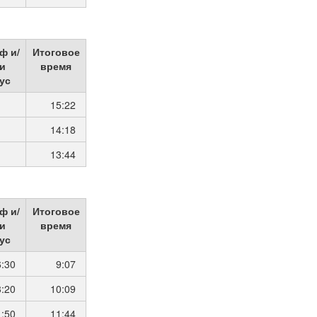
ф и/
Итоговое
и
время
ус
15:22
14:18
13:44
ф и/
Итоговое
и
время
ус
6:30
9:07
3:20
10:09
1:50
11:44