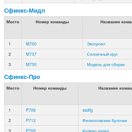
Сфинкс-Мидл
Место
Номер команды
Название ком
1
M700
Экспромт
2
M737
Солнечный круг
3
M730
Модель для сборки
Сфинкс-Про
Место
Номер команды
Название кома
1
P706
asdfg
2
P712
Филипповские булочки
3
P705
Колено назад