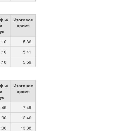
ф и/
Итоговое
и
время
ус
1:10
5:36
1:10
5:41
1:10
5:59
ф и/
Итоговое
и
время
ус
2:45
7:49
1:30
12:46
1:30
13:38