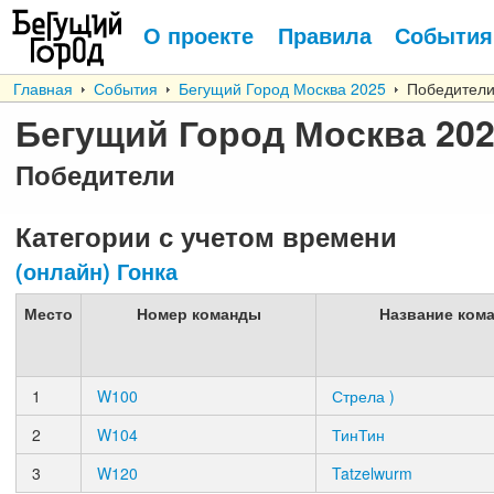
О проекте
Правила
События
Главная
События
Бегущий Город Москва 2025
Победител
Бегущий Город Москва 20
Победители
Категории с учетом времени
(онлайн) Гонка
Место
Номер команды
Название ком
1
W100
Стрела )
2
W104
ТинТин
3
W120
Tatzelwurm