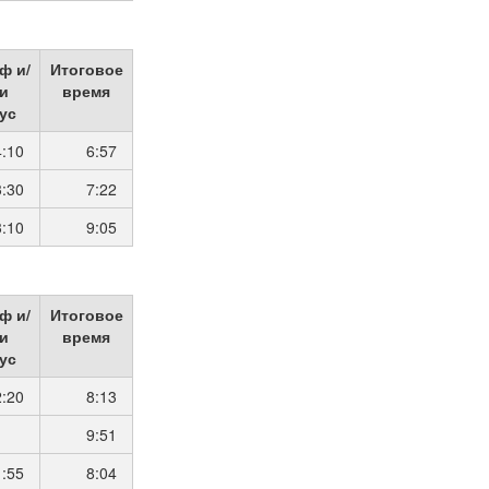
ф и/
Итоговое
и
время
ус
4:10
6:57
3:30
7:22
3:10
9:05
ф и/
Итоговое
и
время
ус
2:20
8:13
9:51
1:55
8:04