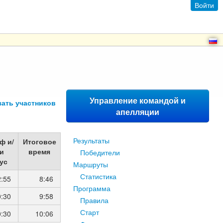
Войти
Управление командой и
зать участников
апелляции
Результаты
ф и/
Итоговое
и
время
Победители
ус
Маршруты
Статистика
2:55
8:46
Программа
0:30
9:58
Правила
Старт
0:30
10:06