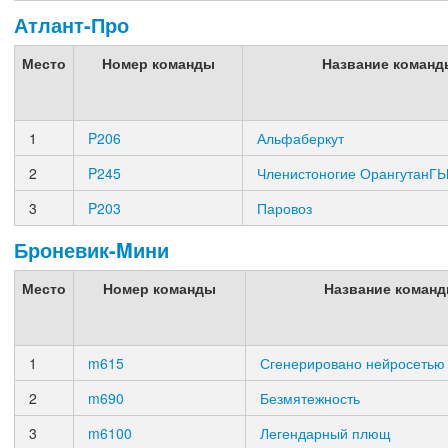
Атлант-Про
Место
Номер команды
Название команд
1
P206
Альфаберкут
2
P245
Членистоногие ОрангутанГ
3
P203
Паровоз
Броневик-Mини
Место
Номер команды
Название коман
1
m615
Сгенерировано нейросетью
2
m690
Безмятежность
3
m6100
Легендарный плющ