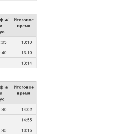
ф и/
Итоговое
и
время
ус
2:05
13:10
0:40
13:10
13:14
ф и/
Итоговое
и
время
ус
1:40
14:02
14:55
1:45
13:15