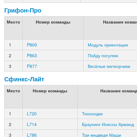
Грифон-Про
Место
Номер команды
Название кома
1
P800
Модуль ориентации
2
P863
Пойду погуляю
3
P877
Весёлые метеорчики
Сфинкс-Лайт
Место
Номер команды
Название коман
1
L720
Тихоходки
2
L714
Браунинг Инессы Арманд
3
L786
Три медведя Маши