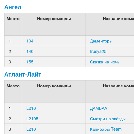
Ангел
Место
Номер команды
Название ком
1
104
Дементоры
2
140
Irusya25
3
155
Сказка на ночь
Атлант-Лайт
Место
Номер команды
Название ком
1
L216
ДАМБАА
2
L2105
Смотри на звёзды
3
L210
Капибары Team