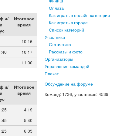
Финиш
Оплата
Как играть в онлайн-категории
ф и/
Итоговое
Как играть в городе
и
время
Список категорий
ус
Участники
10:16
Статистика
Рассказы и фото
0:40
10:17
Организаторы
11:00
Управление командой
Плакат
Обсуждение на форуме
ф и/
Итоговое
и
время
Команд
: 1736,
участников
: 4539.
ус
1:25
4:19
3:45
5:40
1:25
6:05