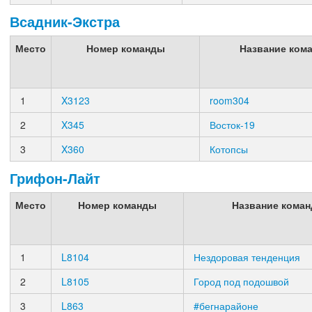
Всадник-Экстра
Место
Номер команды
Название ком
1
X3123
room304
2
X345
Восток-19
3
X360
Котопсы
Грифон-Лайт
Место
Номер команды
Название кома
1
L8104
Нездоровая тенденция
2
L8105
Город под подошвой
3
L863
#бегнарайоне