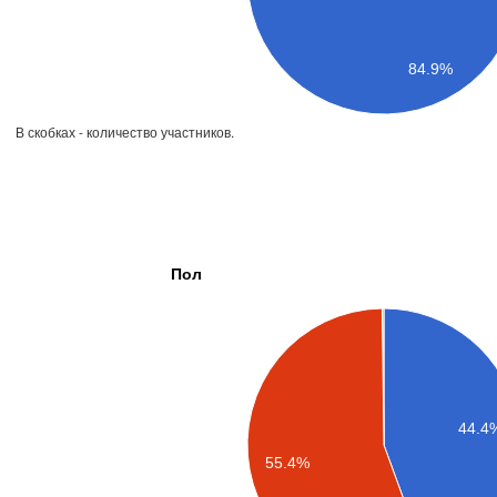
84.9%
В скобках - количество участников.
Пол
44.4
55.4%