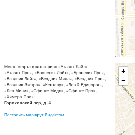
Место старта в категориях
«
Атлант-Лайт
»,
+
«
Атлант-Про
», «
Броневик-Лайт
», «
Броневик-Про
»,
«
Всадник-Лайт
», «
Всадник-Мидл
», «
Всадник-Про
»,
−
«
Всадник-Экстра
», «
Кентавр
», «
Лев & Единорог
»,
«
Лев-Mини
», «
Сфинкс-Мидл
», «
Сфинкс-Про
»,
«
Химера-Про
»:
Гороховский пер, д. 4
Построить маршрут Яндексом