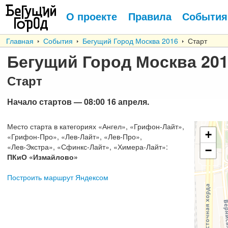
О проекте
Правила
События
Главная
События
Бегущий Город Москва 2016
Старт
Бегущий Город Москва 20
Старт
Начало стартов
— 08:00 16
апреля
.
Место старта в категориях
«
Ангел
», «
Грифон-Лайт
»,
+
«
Грифон-Про
», «
Лев-Лайт
», «
Лев-Про
»,
«
Лев-Экстра
», «
Сфинкс-Лайт
», «
Химера-Лайт
»:
−
ПКиО «Измайлово»
Построить маршрут Яндексом