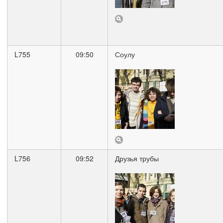
L755
09:50
Соулу
L756
09:52
Друзья трубы