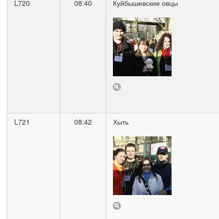
L720
08:40
Куйбышевские овцы
L721
08:42
Хыть