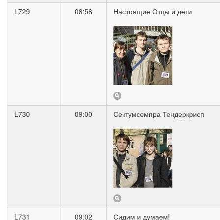
L729
08:58
Настоящие Отцы и дети
L730
09:00
Сектумсемпра Тендеркрисп
L731
09:02
Сидим и думаем!