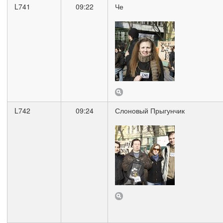
L741
09:22
Че
L742
09:24
Слоновый Прыгунчик