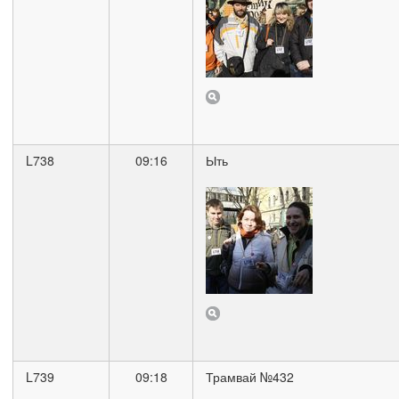
L738
09:16
Ыть
L739
09:18
Трамвай №432