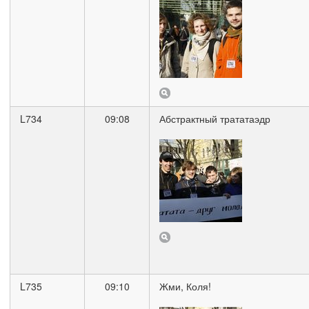
L734
09:08
Абстрактный трататаэдр
L735
09:10
Жми, Коля!