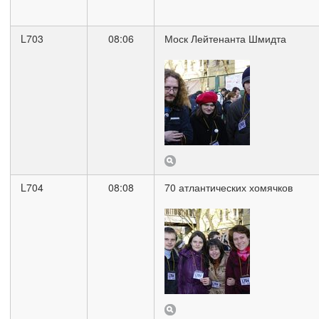
L703
08:06
Моск Лейтенанта Шмидта
L704
08:08
70 атлантических хомячков