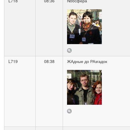
L718
08:36
Nooсфера
L719
08:38
ЖАдные до РАзгадок