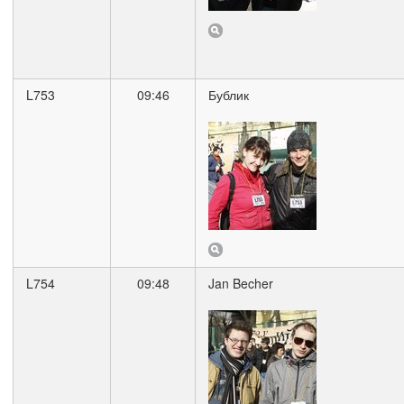
L753
09:46
Бублик
L754
09:48
Jan Becher