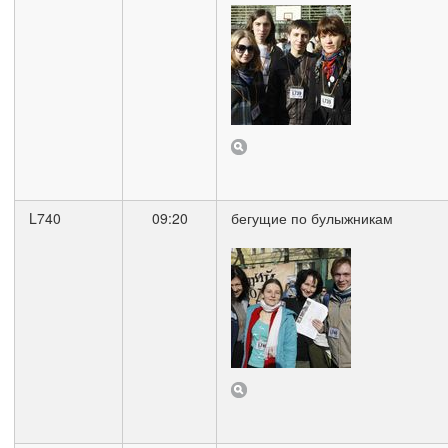
L740
09:20
бегущие по булыжникам