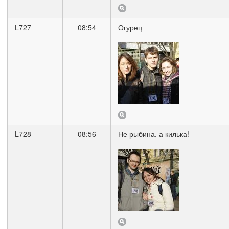
L727
08:54
Огурец
L728
08:56
Не рыбина, а килька!