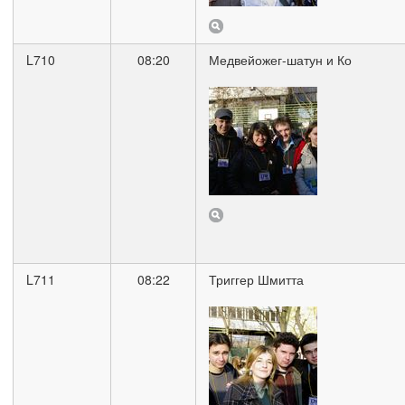
L710
08:20
Медвейожег-шатун и Ко
L711
08:22
Триггер Шмитта