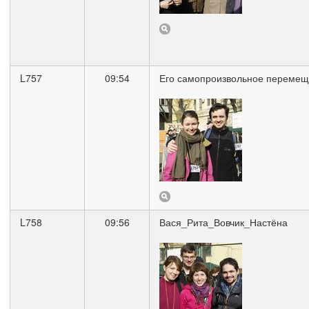
L757
09:54
Его самопроизвольное переме
L758
09:56
Вася_Рита_Вовчик_Настёна