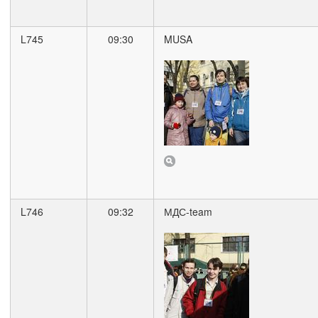
L745
09:30
MUSA
L746
09:32
МДС-team