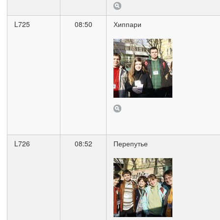
L725
08:50
Хиппари
L726
08:52
Перепутье