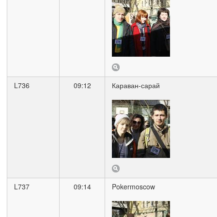
L736
09:12
Караван-сарай
L737
09:14
Pokermoscow