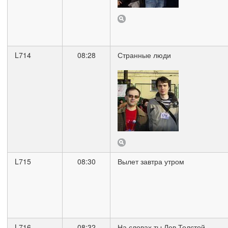
L714
08:28
Странные люди
L715
08:30
Вылет завтра утром
L716
08:32
На словах ты Лев Толстой