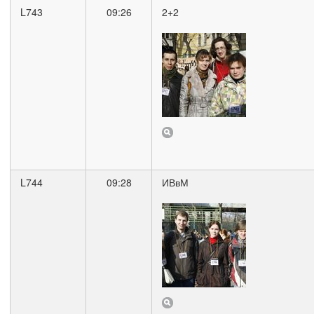
L743
09:26
2+2
L744
09:28
ИВвМ