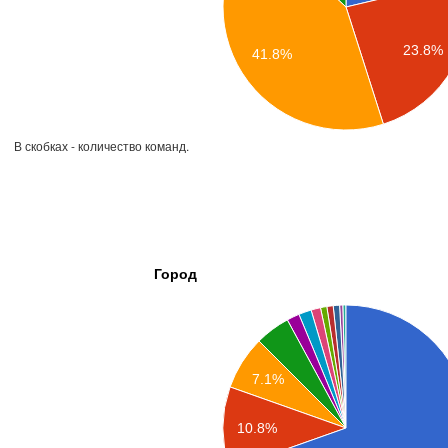
23.8%
41.8%
В скобках - количество команд.
Город
7.1%
10.8%