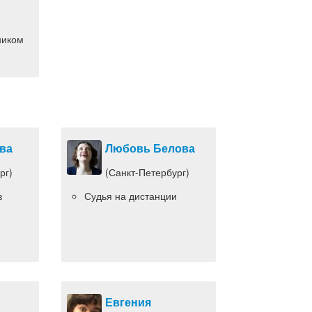
ником
ва
Любовь Белова
рг)
(Санкт-Петербург)
в
Судья на дистанции
Евгения