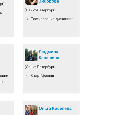
Зиборова
рг)
(Санкт-Петербург)
бы
Тестирование дистанции
Людмила
Канашина
(Санкт-Петербург)
анции
Старт/финиш
ок
Ольга Киселёва