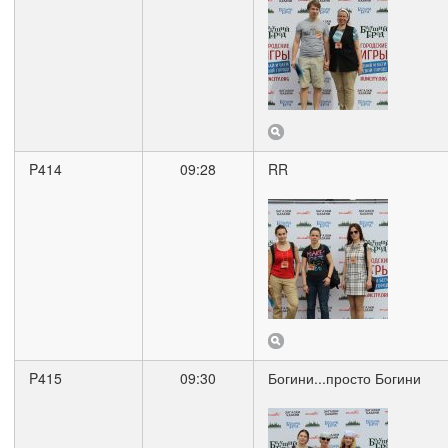
P414
09:28
RR
P415
09:30
Богини...просто Богини