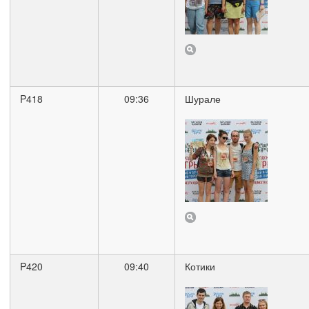
P418
09:36
Шурале
P420
09:40
Котики