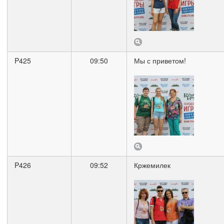
P425
09:50
Мы с приветом!
P426
09:52
Кржемилек