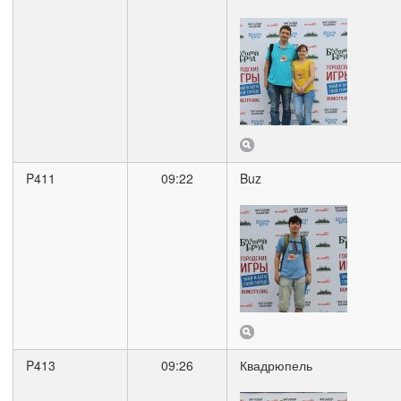
P411
09:22
Buz
P413
09:26
Квадрюпель