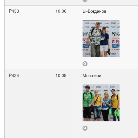
P433
10:06
Ы-Богданов
P434
10:08
Мозгвичи