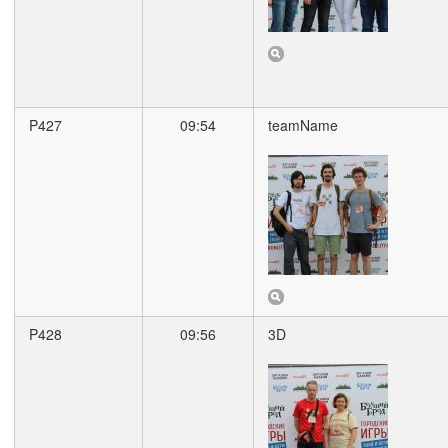
P427
09:54
teamName
P428
09:56
3D