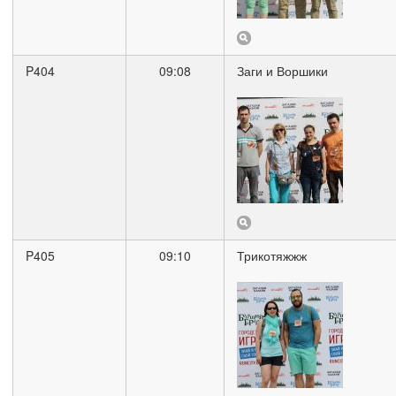
P404
09:08
Заги и Воршики
P405
09:10
Трикотяжжж