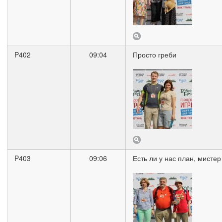
P402
09:04
Просто греби
P403
09:06
Есть ли у нас план, мисте