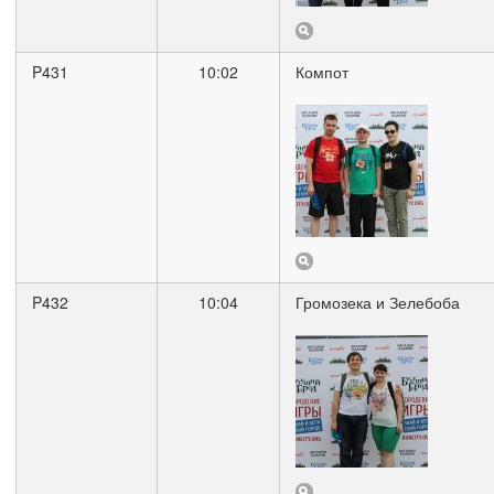
P431
10:02
Компот
P432
10:04
Громозека и Зелебоба