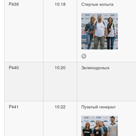
P439
10:18
Стертые копыта
P440
10:20
Зеленодольск
P441
10:22
Пузатый генерал