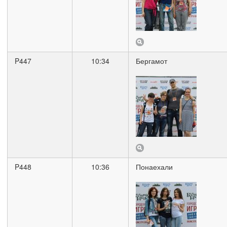
P447
10:34
Бергамот
P448
10:36
Понаехали