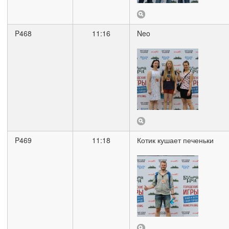
P468
11:16
Neo
P469
11:18
Котик кушает печеньки