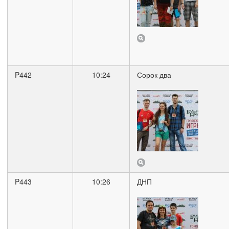
P442
10:24
Сорок два
P443
10:26
ДНП