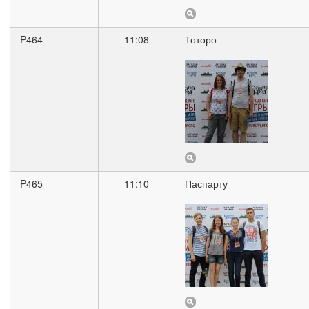
P464
11:08
Тоторо
P465
11:10
Паспарту