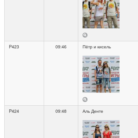
P423
09:46
Пётр и кисель
P424
09:48
Аль Денте