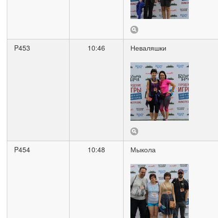
P453
10:46
Неваляшки
P454
10:48
Мыкола