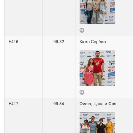
P416
09:32
Катя+Серёжа
P417
09:34
Фифа, Цаца и Фря