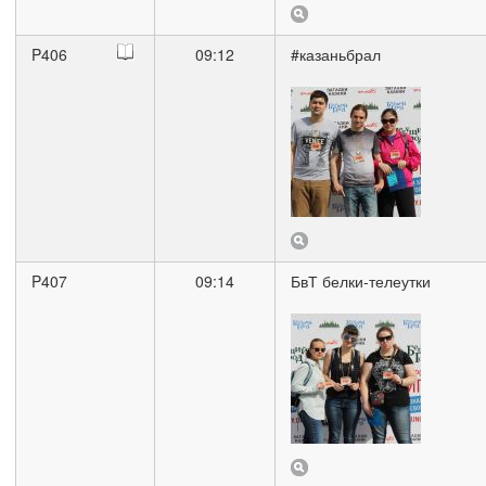
P406
09:12
#казаньбрал
P407
09:14
БвТ белки-телеутки