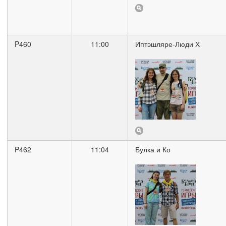
P460
11:00
Иптэшляре-Люди Х
P462
11:04
Булка и Ко