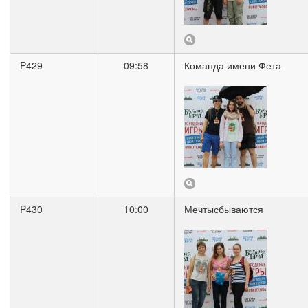
P429
09:58
Команда имени Фета
P430
10:00
Мечтысбываются