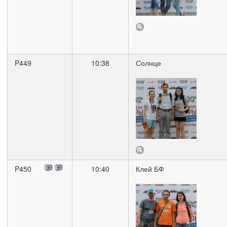
P449
10:38
Солнце
P450
10:40
Клей БФ