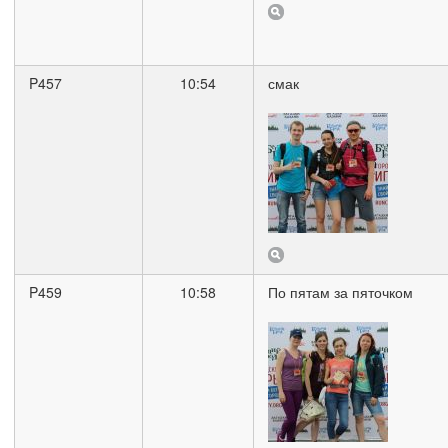
P457
10:54
смак
P459
10:58
По пятам за пяточком