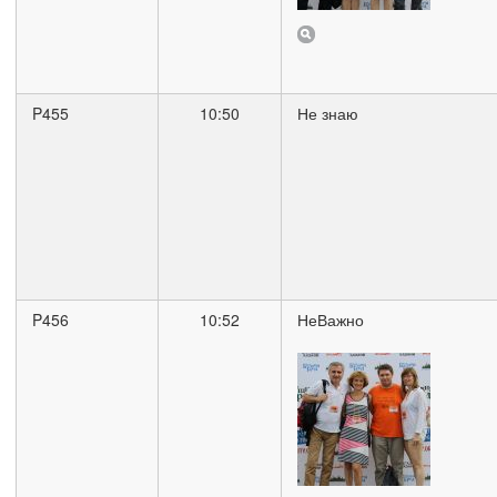
P455
10:50
Не знаю
P456
10:52
НеВажно