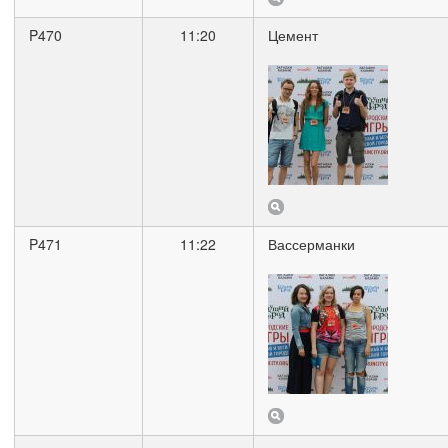
P470
11:20
Цемент
P471
11:22
Вассерманки