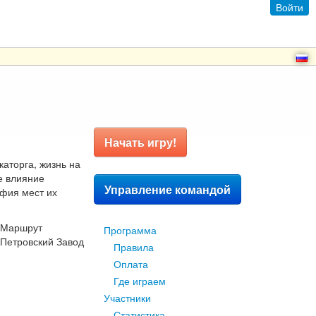
Войти
Начать игру!
каторга, жизнь на
е влияние
Управление командой
афия мест их
. Маршрут
Программа
 Петровский Завод
Правила
Оплата
Где играем
Участники
Статистика