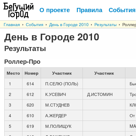
О проекте
Правила
События
Главная
События
День в Городе 2010
Результаты
Роллер
День в Городе 2010
Результаты
Роллер-Про
Место
Номер
Участник
Участник
1
614
П.СЕЛЮ (ПОЛЬ)
Бы
2
612
К.УСЕВИЧ
Д.ИСТОМИН
Тр
3
620
М.СТУДНЕВ
КЛ
4
610
А.ЖЕРДЕР
От
5
619
М.ПОЛИЩУК
MA