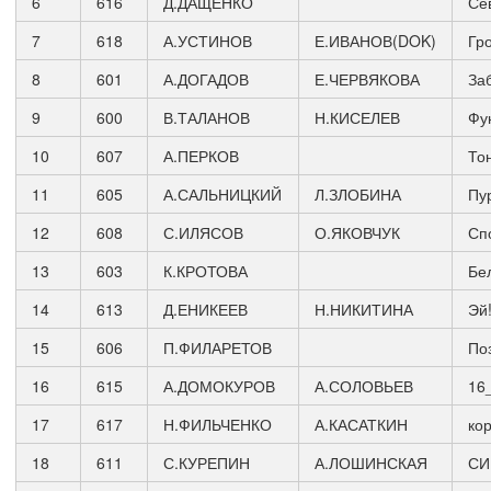
6
616
Д.ДАЩЕНКО
Се
7
618
А.УСТИНОВ
Е.ИВАНОВ(DOK)
Гр
8
601
А.ДОГАДОВ
Е.ЧЕРВЯКОВА
За
9
600
В.ТАЛАНОВ
Н.КИСЕЛЕВ
Фу
10
607
А.ПЕРКОВ
То
11
605
А.САЛЬНИЦКИЙ
Л.ЗЛОБИНА
Пу
12
608
С.ИЛЯСОВ
О.ЯКОВЧУК
Сп
13
603
К.КРОТОВА
Бе
14
613
Д.ЕНИКЕЕВ
Н.НИКИТИНА
Эй
15
606
П.ФИЛАРЕТОВ
По
16
615
А.ДОМОКУРОВ
А.СОЛОВЬЕВ
16
17
617
Н.ФИЛЬЧЕНКО
А.КАСАТКИН
ко
18
611
С.КУРЕПИН
А.ЛОШИНСКАЯ
СИ