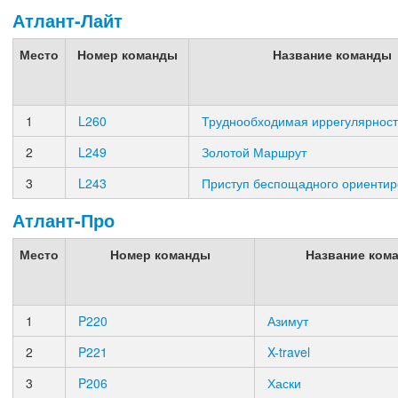
Атлант-Лайт
Место
Номер команды
Название команды
1
L260
Труднообходимая иррегулярност
2
L249
Золотой Маршрут
3
L243
Приступ беспощадного ориенти
Атлант-Про
Место
Номер команды
Название ком
1
P220
Азимут
2
P221
X-travel
3
P206
Хаски