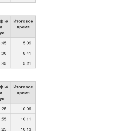
ф и/
Итоговое
и
время
ус
3:45
5:09
1:00
8:41
3:45
5:21
ф и/
Итоговое
и
время
ус
1:25
10:09
1:55
10:11
1:25
10:13