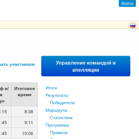
Войти
Управление командой и
зать участников
апелляции
Итоги
ф и/
Итоговое
и
время
Результаты
ус
Победители
Маршруты
3:15
8:38
Статистика
1:45
9:11
Программа
Правила
1:45
10:06