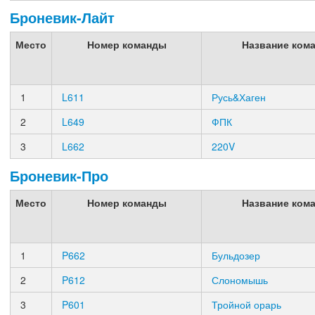
Броневик-Лайт
Место
Номер команды
Название ком
1
L611
Русь&Хаген
2
L649
ФПК
3
L662
220V
Броневик-Про
Место
Номер команды
Название ком
1
P662
Бульдозер
2
P612
Слономышь
3
P601
Тройной орарь