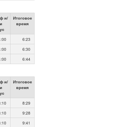
ф и/
Итоговое
и
время
ус
4:00
6:23
4:00
6:30
4:00
6:44
ф и/
Итоговое
и
время
ус
3:10
8:29
3:10
9:28
3:10
9:41