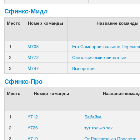
Сфинкс-Мидл
Место
Номер команды
Название команды
1
M708
Его Самопроизвольное Переме
2
M772
Синтаксические животные
3
M747
Выворотни
Сфинкс-Про
Место
Номер команды
Название коман
1
P712
Бабайка
2
P726
тут только так
3
P719
От Рассвета до Просвета