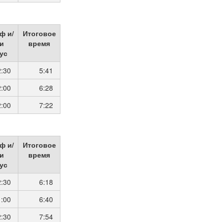
ф и/
Итоговое
и
время
ус
2:30
5:41
2:00
6:28
2:00
7:22
ф и/
Итоговое
и
время
ус
2:30
6:18
1:00
6:40
2:30
7:54