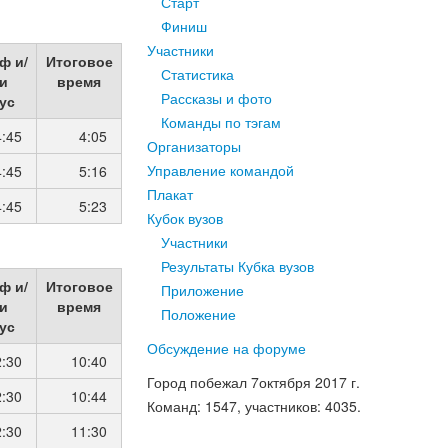
Старт
Финиш
Участники
ф и/
Итоговое
Статистика
и
время
Рассказы и фото
ус
Команды по тэгам
4:45
4:05
Организаторы
Управление командой
4:45
5:16
Плакат
4:45
5:23
Кубок вузов
Участники
Результаты Кубка вузов
ф и/
Итоговое
Приложение
и
время
Положение
ус
Обсуждение на форуме
2:30
10:40
Город побежал
7
октября
2017
г.
2:30
10:44
Команд
: 1547,
участников
: 4035.
2:30
11:30