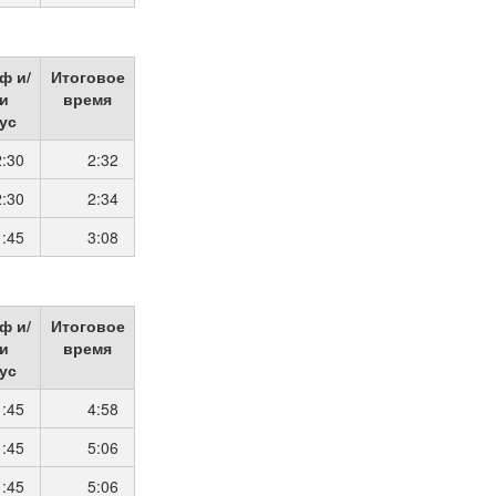
ф и/
Итоговое
и
время
ус
2:30
2:32
2:30
2:34
1:45
3:08
ф и/
Итоговое
и
время
ус
1:45
4:58
1:45
5:06
1:45
5:06