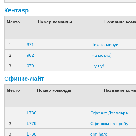
Кентавр
Место
Номер команды
Название ком
1
971
Чикаго минус
2
962
На метле)
3
970
Ну-ну!
Сфинкс-Лайт
Место
Номер команды
Название ком
1
L736
Эффект Допплера
2
L779
Сфинксы на пробу
3
L768
cmt.hard