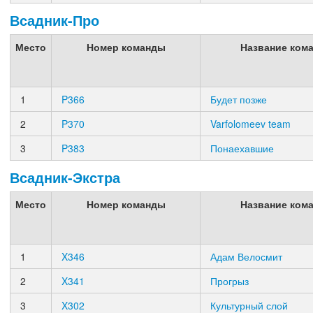
Всадник-Про
Место
Номер команды
Название ком
1
P366
Будет позже
2
P370
Varfolomeev team
3
P383
Понаехавшие
Всадник-Экстра
Место
Номер команды
Название ком
1
X346
Адам Велосмит
2
X341
Прогрыз
3
X302
Культурный слой