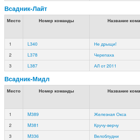
Всадник-Лайт
Место
Номер команды
Название ком
1
L340
Не дрыщи!
2
L378
Черепаха
3
L387
АЛ от 2011
Всадник-Мидл
Место
Номер команды
Название ком
1
M389
Железная Окса
2
M381
Кручу-верчу
3
M336
Велоблудни