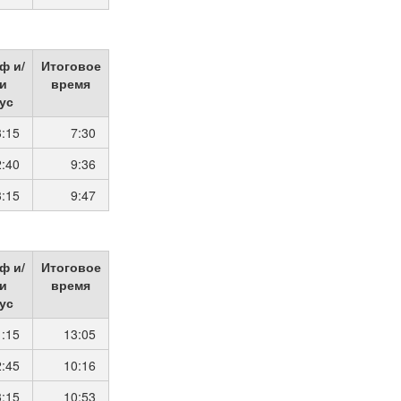
ф и/
Итоговое
и
время
ус
3:15
7:30
2:40
9:36
3:15
9:47
ф и/
Итоговое
и
время
ус
1:15
13:05
2:45
10:16
3:15
10:53