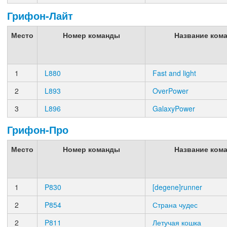
Грифон-Лайт
Место
Номер команды
Название ком
1
L880
Fast and light
2
L893
OverPower
3
L896
GalaxyPower
Грифон-Про
Место
Номер команды
Название ком
1
P830
[degene]runner
2
P854
Страна чудес
2
P811
Летучая кошка