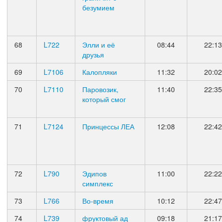
безумием
68
L722
Элли и её
08:44
22:13
друзья
69
L7106
Калопляки
11:32
20:02
70
L7110
Паровозик,
11:40
22:35
который смог
71
L7124
Принцессы ЛЕА
12:08
22:42
72
L790
Эдипов
11:00
22:22
симплекс
73
L766
Во-время
10:12
22:47
74
L739
фруктовый ад
09:18
21:17