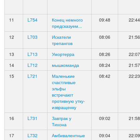
11
L754
Конец немного
09:48
22:44
предсказуем...
12
L703
Искатели
08:06
21:56
трепангов
13
L713
Умортерра
08:26
22:07
14
L712
мышкоманда
08:24
21:57
15
L721
Маленькие
08:42
22:23
счастливые
эльфы
встречают
противную утку-
извращенку
16
L731
Завтрак у
09:02
21:58
Тихона
17
L732
Амбивалентные
09:04
22:09