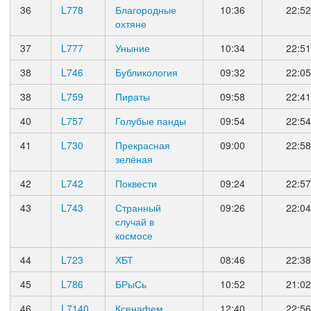
36
L778
Благородные
10:36
22:52
охтяне
37
L777
Уныние
10:34
22:51
38
L746
Бубликология
09:32
22:05
38
L759
Пираты
09:58
22:41
40
L757
Голубые панды
09:54
22:54
41
L730
Прекрасная
09:00
22:58
зелёная
42
L742
Поквести
09:24
22:57
43
L743
Странный
09:26
22:04
случай в
космосе
44
L723
ХБТ
08:46
22:38
45
L786
БРыСь
10:52
21:02
46
L7140
Ксенафем
12:40
22:56