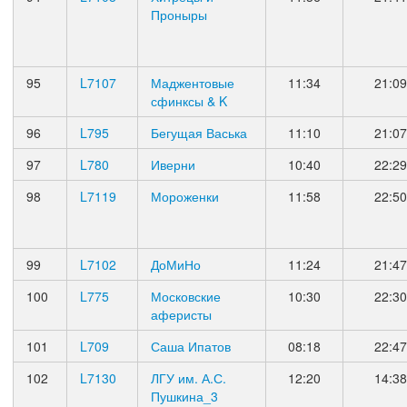
Проныры
95
L7107
Маджентовые
11:34
21:09
сфинксы & K
96
L795
Бегущая Васька
11:10
21:07
97
L780
Иверни
10:40
22:29
98
L7119
Мороженки
11:58
22:50
99
L7102
ДоМиНо
11:24
21:47
100
L775
Московские
10:30
22:30
аферисты
101
L709
Саша Ипатов
08:18
22:47
102
L7130
ЛГУ им. А.С.
12:20
14:38
Пушкина_3