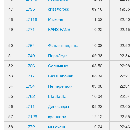
47
L735
crissXcross
09:10
19:55
48
L7116
Мыколя
11:52
22:40
49
L771
FANS FANS
10:22
22:15
50
L764
Фиолетово, но...
10:08
22:52
51
L749
ПараЛеди
09:38
22:34
52
L726
Солнышко
08:52
22:28
53
L717
Без Шапочек
08:34
22:21
54
L734
Не черепахи
09:08
22:31
55
L762
ШаШаШа
10:04
22:54
56
L711
Динозавры
08:22
22:05
57
L7126
крендели
12:12
22:55
58
L772
мы очень
10:24
22:46