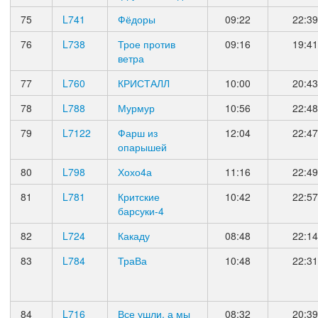
75
L741
Фёдоры
09:22
22:39
76
L738
Трое против
09:16
19:41
ветра
77
L760
КРИСТАЛЛ
10:00
20:43
78
L788
Мурмур
10:56
22:48
79
L7122
Фарш из
12:04
22:47
опарышей
80
L798
Хохо4а
11:16
22:49
81
L781
Критские
10:42
22:57
барсуки-4
82
L724
Какаду
08:48
22:14
83
L784
ТраВа
10:48
22:31
84
L716
Все ушли, а мы
08:32
20:39