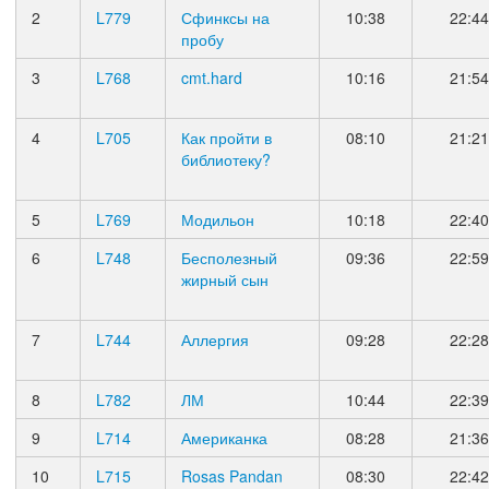
2
L779
Сфинксы на
10:38
22:44
пробу
3
L768
cmt.hard
10:16
21:54
4
L705
Как пройти в
08:10
21:21
библиотеку?
5
L769
Модильон
10:18
22:40
6
L748
Бесполезный
09:36
22:59
жирный сын
7
L744
Аллергия
09:28
22:28
8
L782
ЛМ
10:44
22:39
9
L714
Американка
08:28
21:36
10
L715
Rosas Pandan
08:30
22:42