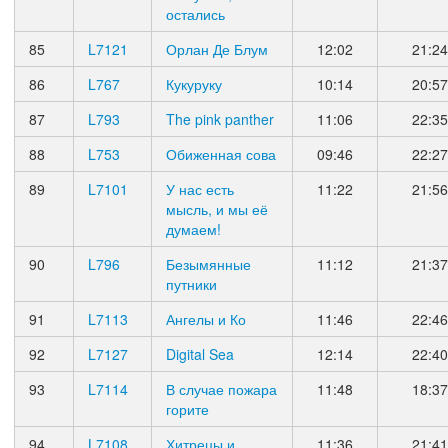
остались
85
L7121
Орлан Де Блум
12:02
21:24
86
L767
Кукуруку
10:14
20:57
87
L793
The pink panther
11:06
22:35
88
L753
Обиженная сова
09:46
22:27
89
L7101
У нас есть
11:22
21:56
мысль, и мы её
думаем!
90
L796
Безымянные
11:12
21:37
путники
91
L7113
Ангелы и Ко
11:46
22:46
92
L7127
Digital Sea
12:14
22:40
93
L7114
В случае пожара
11:48
18:37
горите
94
L7108
Хитрецы и
11:36
21:41