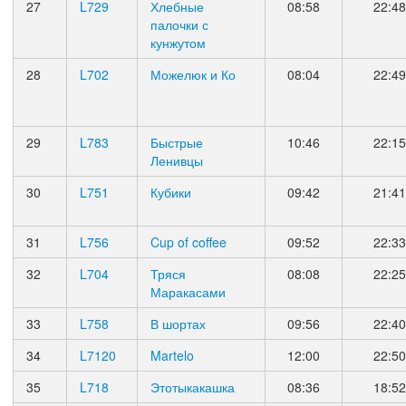
27
L729
Хлебные
08:58
22:48
палочки с
кунжутом
28
L702
Можелюк и Ко
08:04
22:49
29
L783
Быстрые
10:46
22:15
Ленивцы
30
L751
Кубики
09:42
21:41
31
L756
Cup of coffee
09:52
22:33
32
L704
Тряся
08:08
22:25
Маракасами
33
L758
В шортах
09:56
22:40
34
L7120
Martelo
12:00
22:50
35
L718
Этотыкакашка
08:36
18:52