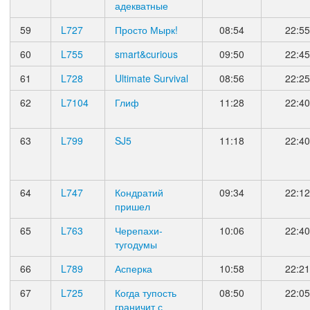
адекватные
59
L727
Просто Мырк!
08:54
22:55
60
L755
smart&curious
09:50
22:45
61
L728
Ultimate Survival
08:56
22:25
62
L7104
Глиф
11:28
22:40
63
L799
SJ5
11:18
22:40
64
L747
Кондратий
09:34
22:12
пришел
65
L763
Черепахи-
10:06
22:40
тугодумы
66
L789
Асперка
10:58
22:21
67
L725
Когда тупость
08:50
22:05
граничит с