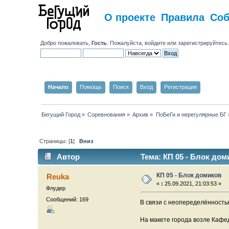
О проекте
Правила
Со
Добро пожаловать,
Гость
. Пожалуйста,
войдите
или
зарегистрируйтесь
Начало
Помощь
Поиск
Вход
Регистрация
Бегущий Город
»
Соревнования
»
Архив
»
ПоБеГи и нерегулярные БГ
Страницы: [
1
]
Вниз
Автор
Тема: КП 05 - Блок дом
КП 05 - Блок домиков
Reuka
«
:
25.09.2021, 21:03:53 »
Флудер
Сообщений: 169
В связи с неопеределённостью
На макете города возле Кафе