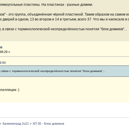
рямоугольные пластины. На пластинах - разные домики.
ков" - это группа, объединённая чёрной пластиной. Таким образом на самом юж
 дверей в одном, 13 во втором и 14 в третьем, всего 37. Что мы и написали в 
 в связи с терминологической неопределённостью понятия "блок домиков"...
ов
48:29 »
3:53
 связи с терминологической неопределённостью понятия "блок домиков"...
пелляции :)
»
Калининград 2о21
»
КП 05 - Блок домиков