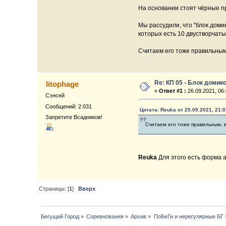
На основании стоят чёрные п
Мы рассудили, что "блок доми
которых есть 10 двустворчатых
Считаем его тоже правильным,
Re: КП 05 - Блок домик
litophage
«
Ответ #1 :
26.09.2021, 06:
Сэнсей
Сообщений: 2 031
Цитата: Reuka от 25.09.2021, 21:0
Запретите Всадников!
Считаем его тоже правильным, в
Reuka
Для этого есть форма а
Страницы: [
1
]
Вверх
Бегущий Город
»
Соревнования
»
Архив
»
ПоБеГи и нерегулярные БГ