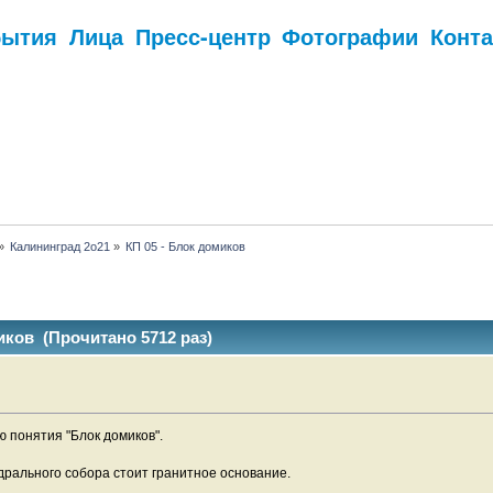
бытия
Лица
Пресс-центр
Фотографии
Конт
.
»
Калининград 2о21
»
КП 05 - Блок домиков
иков (Прочитано 5712 раз)
 понятия "Блок домиков".
дрального собора стоит гранитное основание.