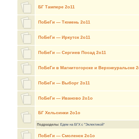
БГ Тампере 2о11
ПоБеГи — Тюмень 2о11
ПоБеГи — Иркутск 2о11
ПоБеГи — Сергиев Посад 2о11
ПоБеГи в Магнитогорске и Верхнеуральске 2
ПоБеГи — Выборг 2о11
ПоБеГи — Иваново 2о1о
БГ Хельсинки 2о1о
Подразделы
:
Едем на БГХ с "Эклектикой"
ПоБеГи — Смоленск 2о1о