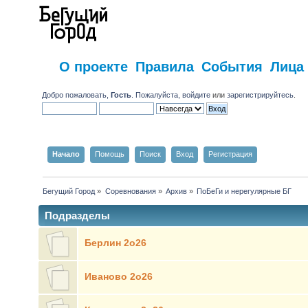
О проекте
Правила
События
Лица
Добро пожаловать,
Гость
. Пожалуйста,
войдите
или
зарегистрируйтесь
.
Начало
Помощь
Поиск
Вход
Регистрация
Бегущий Город
»
Соревнования
»
Архив
»
ПоБеГи и нерегулярные БГ
Подразделы
Берлин 2о26
Иваново 2о26