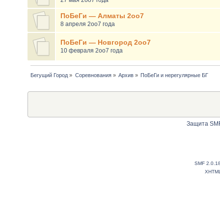
ПоБеГи — Алматы 2оо7
8 апреля 2оо7 года
ПоБеГи — Новгород 2оо7
10 февраля 2оо7 года
Бегущий Город
»
Соревнования
»
Архив
»
ПоБеГи и нерегулярные БГ
Защита SMF
SMF 2.0.1
XHTM