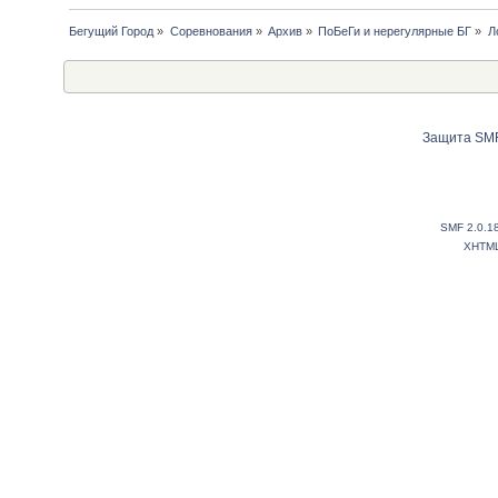
Бегущий Город
»
Соревнования
»
Архив
»
ПоБеГи и нерегулярные БГ
»
Л
Защита SMF
SMF 2.0.1
XHTM