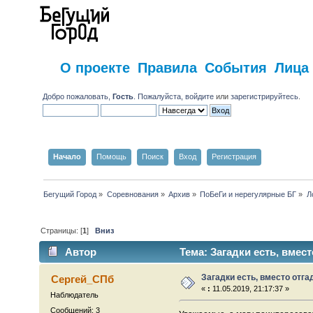
О проекте
Правила
События
Лица
Добро пожаловать,
Гость
. Пожалуйста,
войдите
или
зарегистрируйтесь
.
Начало
Помощь
Поиск
Вход
Регистрация
Бегущий Город
»
Соревнования
»
Архив
»
ПоБеГи и нерегулярные БГ
»
Л
Страницы: [
1
]
Вниз
Автор
Тема: Загадки есть, вместо 
Загадки есть, вместо отгадок.
Сергей_СПб
«
:
11.05.2019, 21:17:37 »
Наблюдатель
Сообщений: 3