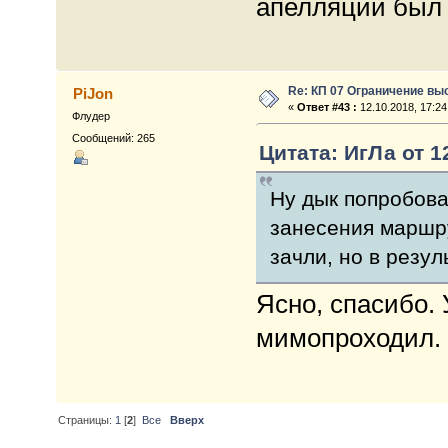
апелляции был 
Re: КП 07 Ограничение вы
PiJon
«
Ответ #43 :
12.10.2018, 17:24
Флудер
Сообщений: 265
Цитата: ИгЛа от 12
Ну дык попробова
занесения маршру
зачли, но в резу
Ясно, спасибо. 
мимопроходил.
Страницы:
1
[
2
]
Все
Вверх