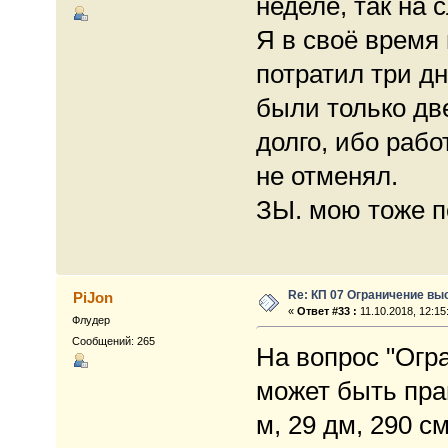
неделе, так на
Я в своё время
потратил три дн
были только дв
долго, ибо раб
не отменял.
ЗЫ. мою тоже п
Re: КП 07 Ограничение вы
PiJon
«
Ответ #33 :
11.10.2018, 12:15
Флудер
Сообщений: 265
На вопрос "Огр
может быть прав
м, 29 дм, 290 с