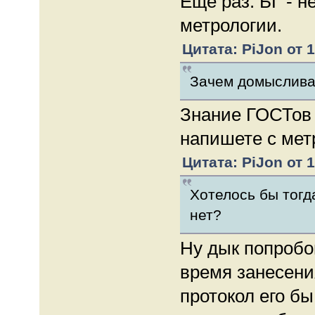
Ещё раз. БГ - н
метрологии.
Цитата: PiJon от 1
Зачем домыслива
Знание ГОСТов 
напишете с метр
Цитата: PiJon от 1
Хотелось бы тогд
нет?
Ну дык попробов
время занесени
протокол его бы