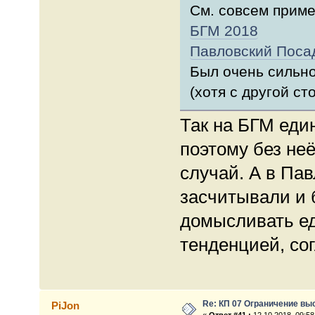
См. совсем прим
БГМ 2018
Павловский Поса
Был очень сильно
(хотя с другой сто
Так на БГМ еди
поэтому без неё
случай. А в Пав
засчитывали и 
домысливать е
тенденцией, со
Re: КП 07 Ограничение вы
PiJon
«
Ответ #41 :
12.10.2018, 09:58