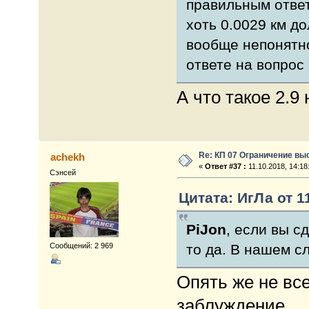
правильным ответ 
хоть 0.0029 км до
вообще непонятно
ответе на вопрос
А что такое 2.9
Re: КП 07 Ограничение вы
achekh
«
Ответ #37 :
11.10.2018, 14:18
Сэнсей
Цитата: ИгЛа от 11
PiJon
, если вы с
Сообщений: 2 969
то да. В нашем сл
Опять же не вс
заблуждение.