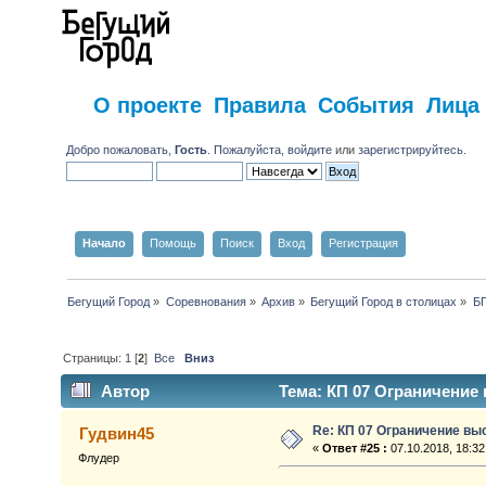
О проекте
Правила
События
Лица
Добро пожаловать,
Гость
. Пожалуйста,
войдите
или
зарегистрируйтесь
.
Начало
Помощь
Поиск
Вход
Регистрация
Бегущий Город
»
Соревнования
»
Архив
»
Бегущий Город в столицах
»
БГ
Страницы:
1
[
2
]
Все
Вниз
Автор
Тема: КП 07 Ограничение 
Re: КП 07 Ограничение вы
Гудвин45
«
Ответ #25 :
07.10.2018, 18:32
Флудер