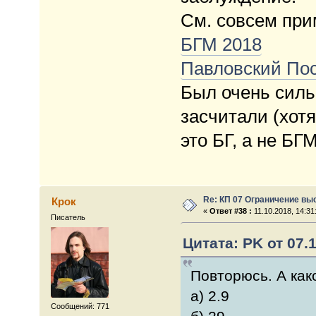
См. совсем при
БГМ 2018
Павловский Пос
Был очень силь
засчитали (хотя
это БГ, а не БГМ
Re: КП 07 Ограничение вы
Крок
«
Ответ #38 :
11.10.2018, 14:31
Писатель
Цитата: PK от 07.1
Повторюсь. А как
а) 2.9
Сообщений: 771