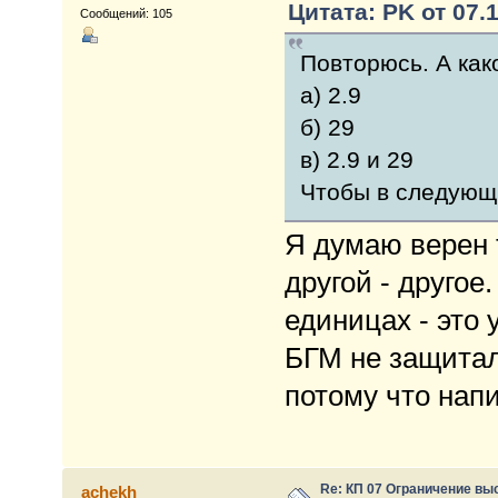
Цитата: PK от 07.1
Сообщений: 105
Повторюсь. А как
а) 2.9
б) 29
в) 2.9 и 29
Чтобы в следующи
Я думаю верен т
другой - другое
единицах - это
БГМ не защитали
потому что нап
Re: КП 07 Ограничение вы
achekh