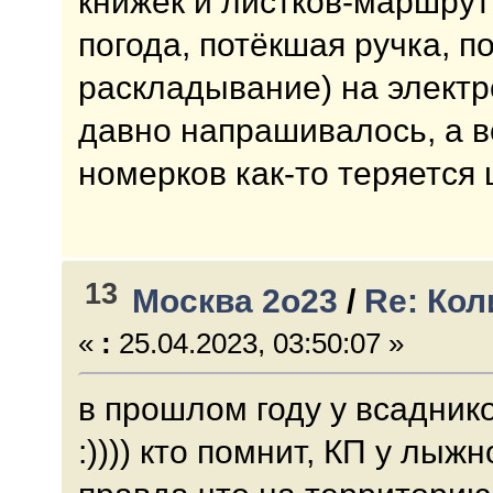
книжек и листков-маршрут
погода, потёкшая ручка, 
раскладывание) на электр
давно напрашивалось, а во
номерков как-то теряется 
13
Москва 2о23
/
Re: Кол
«
:
25.04.2023, 03:50:07 »
в прошлом году у всадник
:)))) кто помнит, КП у лы