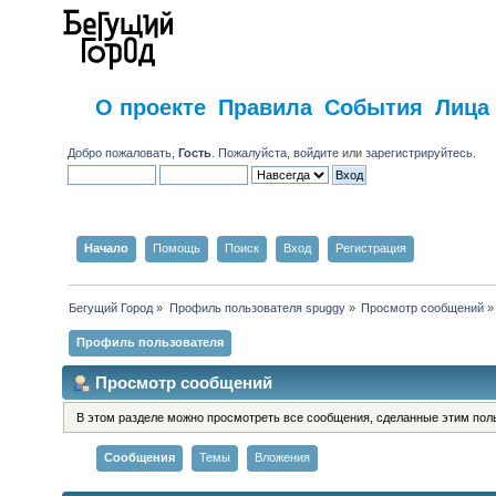
О проекте
Правила
События
Лица
Добро пожаловать,
Гость
. Пожалуйста,
войдите
или
зарегистрируйтесь
.
Начало
Помощь
Поиск
Вход
Регистрация
Бегущий Город
»
Профиль пользователя spuggy
»
Просмотр сообщений
»
Профиль пользователя
Просмотр сообщений
В этом разделе можно просмотреть все сообщения, сделанные этим пол
Сообщения
Темы
Вложения