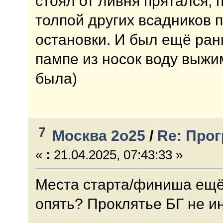
стоял от ливня прятался, 
толпой других всадников 
остановки. И был ещё ран
пампе из носок воду выжи
была)
7
Москва 2о25
/
Re: Про
«
:
21.04.2025, 07:43:33 »
Места старта/финиша ещё 
опять? Проклятье БГ не и