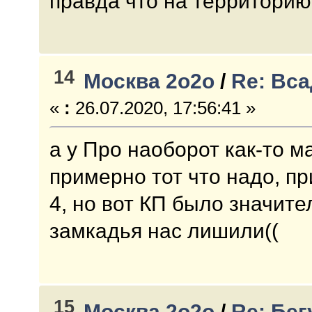
правда что на территорию
14
Москва 2о2о
/
Re: Вс
«
:
26.07.2020, 17:56:41 »
а у Про наоборот как-то 
примерно тот что надо, пр
4, но вот КП было значит
замкадья нас лишили((
15
Москва 2о2о
/
Re: Бе