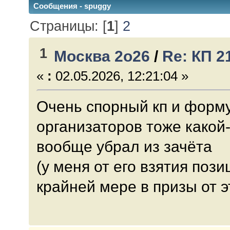
Сообщения - spuggy
Страницы: [
1
]
2
1
Москва 2о26
/
Re: КП 2
«
:
02.05.2026, 12:21:04 »
Очень спорный кп и форму
организаторов тоже какой-
вообще убрал из зачёта
(у меня от его взятия пози
крайней мере в призы от э