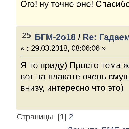
Ого! ну точно оно! Спасиб
25
БГМ-2о18
/
Re: Гадае
«
:
29.03.2018, 08:06:06 »
Я то приду) Просто тема ж
вот на плакате очень сму
внизу, интересно что это)
Страницы: [
1
]
2