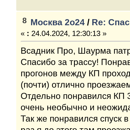
8
Москва 2о24
/
Re: Спа
«
:
24.04.2024, 12:30:13 »
Всадник Про, Шаурма патр
Спасибо за трассу! Понра
прогонов между КП проход
(почти) отлично проезжае
Отдельно понравился КП 
очень необычно и неожид
Так же понравился спуск в
раз я до этого там проезж