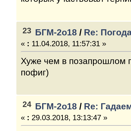
23
БГМ-2о18
/
Re: Погод
«
:
11.04.2018, 11:57:31 »
Хуже чем в позапрошлом го
пофиг)
24
БГМ-2о18
/
Re: Гадае
«
:
29.03.2018, 13:13:47 »