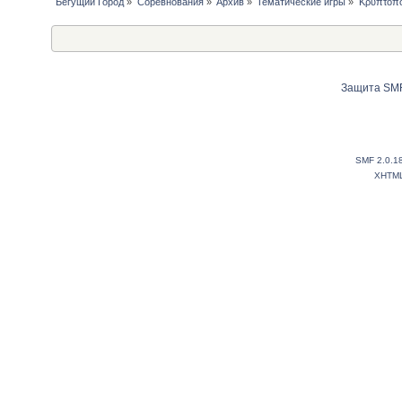
Бегущий Город
»
Соревнования
»
Архив
»
Тематические игры
»
Κρυπτοπο
Защита SMF
SMF 2.0.1
XHTM