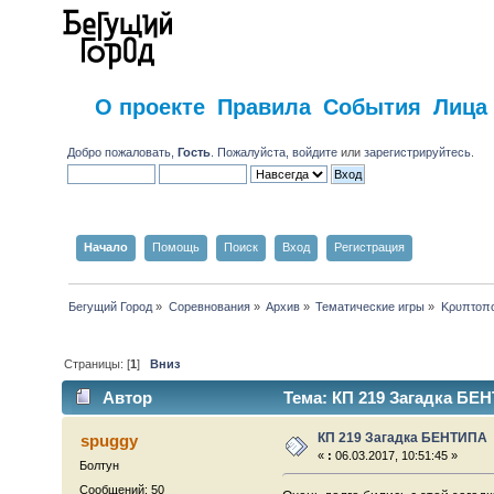
О проекте
Правила
События
Лица
Добро пожаловать,
Гость
. Пожалуйста,
войдите
или
зарегистрируйтесь
.
Начало
Помощь
Поиск
Вход
Регистрация
Бегущий Город
»
Соревнования
»
Архив
»
Тематические игры
»
Κρυπτοπο
Страницы: [
1
]
Вниз
Автор
Тема: КП 219 Загадка БЕН
КП 219 Загадка БЕНТИПА
spuggy
«
:
06.03.2017, 10:51:45 »
Болтун
Сообщений: 50