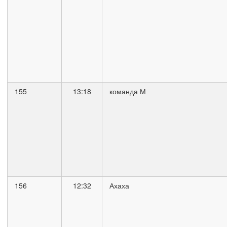
155
13:18
команда М
156
12:32
Ахаха