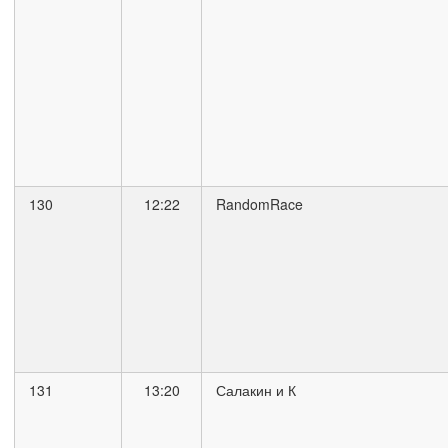
130
12:22
RandomRace
131
13:20
Салакин и К