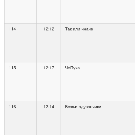
114
12:12
Так или иначе
115
12:17
ЧеПуха
116
12:14
Божьи одуванчики