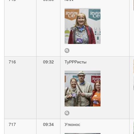
716
09:32
ТуРРРисты
717
09:34
Утконос